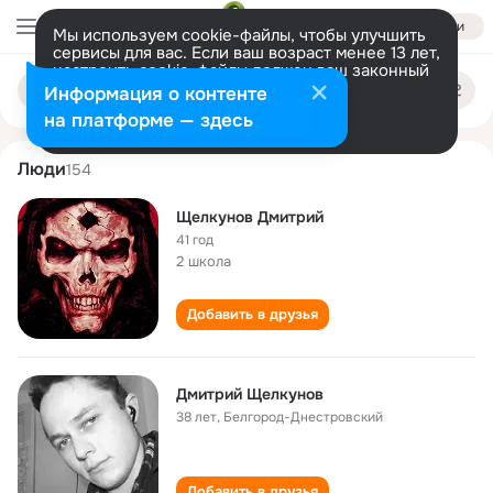
Войти
Мы используем cookie-файлы, чтобы улучшить
сервисы для вас. Если ваш возраст менее 13 лет,
настроить cookie-файлы должен ваш законный
dmitriy schelkunov
Поиск
представитель.
Больше информации
Информация о контенте
по
людям
Разрешить все
Настроить
на платформе — здесь
Люди
154
Щелкунов Дмитрий
41 год
2 школа
Добавить в друзья
Дмитрий Щелкунов
38 лет
,
Белгород-Днестровский
Добавить в друзья