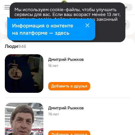
Войти
Мы используем cookie-файлы, чтобы улучшить
сервисы для вас. Если ваш возраст менее 13 лет,
настроить cookie-файлы должен ваш законный
dmitriy ryzhkov
Поиск
представитель.
Больше информации
Информация о контенте
по
людям
Разрешить все
Настроить
на платформе — здесь
Люди
946
Дмитрий Рыжков
16 лет
Добавить в друзья
Дмитрий Рыжков
76 лет
Добавить в друзья