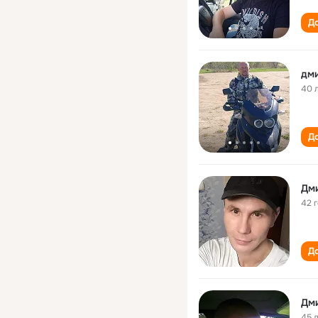
До
дм
40 
До
Дм
42 
До
Дм
45 