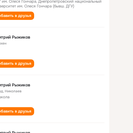
 им. Олеся Гончара, Днепропетровский национальный
верситет им. Олеся Гончара (бывш. ДГУ)
бавить в друзья
итрий Рыжиков
хен
бавить в друзья
итрий Рыжиков
од
,
Николаев
школа
бавить в друзья
итрий Рыжиков