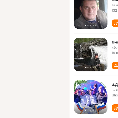
47 
132
До
Дм
49 
19 
До
⚓Д
32 
Шко
До