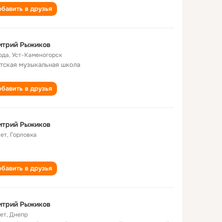
бавить в друзья
итрий Рыжиков
ода
,
Уст-Каменогорск
етская музыкальная школа
бавить в друзья
итрий Рыжиков
лет
,
Горловка
бавить в друзья
итрий Рыжиков
лет
,
Днепр