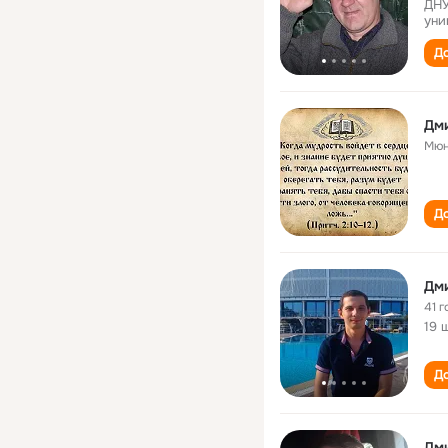
ДНУ
уни
До
Дм
Мюн
До
Дм
41 г
19 
До
Дм