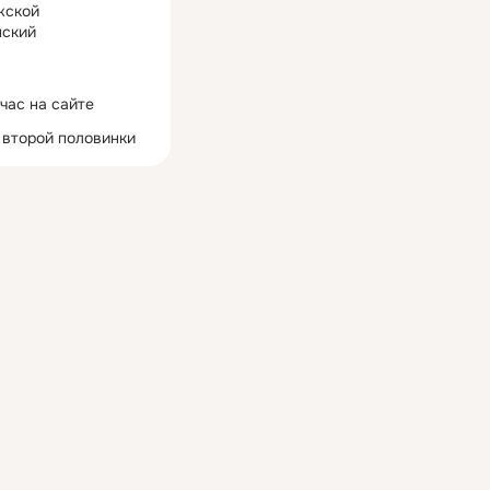
жской
ский
час на сайте
 второй половинки