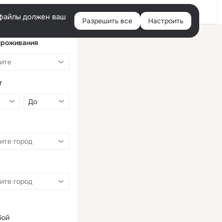
Войти
e-файлы должен ваш
Разрешить все
Настроить
Правая
колонка
проживания
т
бой