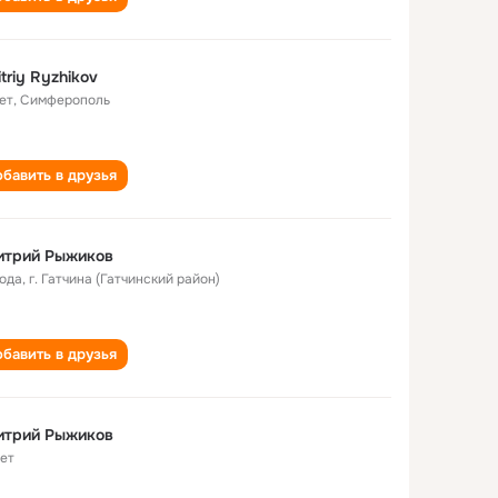
triy Ryzhikov
ет
,
Симферополь
бавить в друзья
итрий Рыжиков
года
,
г. Гатчина (Гатчинский район)
бавить в друзья
итрий Рыжиков
лет