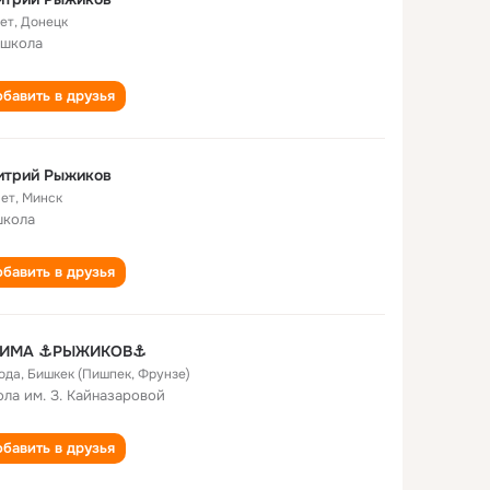
лет
,
Донецк
 школа
бавить в друзья
итрий Рыжиков
лет
,
Минск
школа
бавить в друзья
ИМА ⚓РЫЖИКОВ⚓
года
,
Бишкек (Пишпек, Фрунзе)
ла им. З. Кайназаровой
бавить в друзья