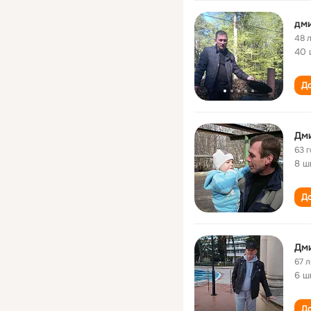
дм
48 
40 
До
Дм
63 
8 ш
До
Дм
67 л
6 ш
До