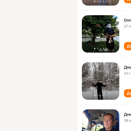
Dmi
27 л
До
Дм
43 
До
Дм
38 