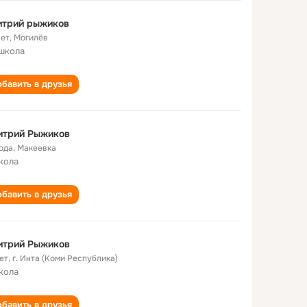
итрий рыжиков
лет
,
Могилёв
школа
бавить в друзья
итрий Рыжиков
года
,
Макеевка
кола
бавить в друзья
итрий Рыжиков
ет
,
г. Инта (Коми Республика)
кола
бавить в друзья