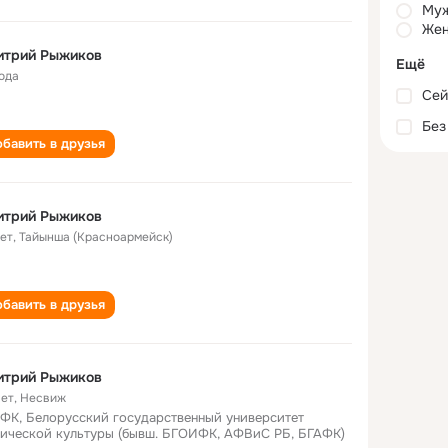
Му
Жен
итрий Рыжиков
Ещё
года
Сей
Без
бавить в друзья
итрий Рыжиков
лет
,
Тайынша (Красноармейск)
бавить в друзья
итрий Рыжиков
лет
,
Несвиж
ФК, Белорусский государственный университет
ической культуры (бывш. БГОИФК, АФВиС РБ, БГАФК)