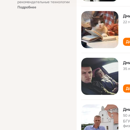
рекомендательные технологии
Подробнее
Дм
22 
До
Дм
35 
До
Дм
50 
БГУ
физ