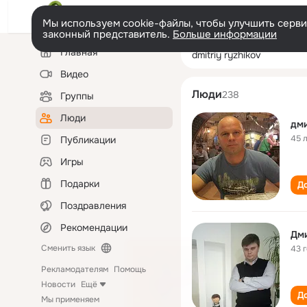
Мы используем cookie-файлы, чтобы улучшить сервис
законный представитель.
Больше информации
Левая
Поиск
Главная
dmitriy ryzhikov
колонка
по
людям
Видео
Люди
238
Группы
Люди
дм
45 
Публикации
Игры
Подарки
До
Поздравления
Рекомендации
Дм
Сменить язык
43 
Рекламодателям
Помощь
Новости
Ещё
До
Мы применяем