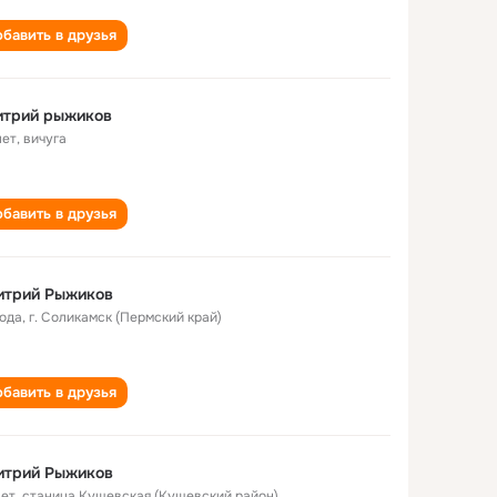
бавить в друзья
итрий рыжиков
лет
,
вичуга
бавить в друзья
итрий Рыжиков
года
,
г. Соликамск (Пермский край)
бавить в друзья
итрий Рыжиков
лет
,
станица Кущевская (Кущевский район)