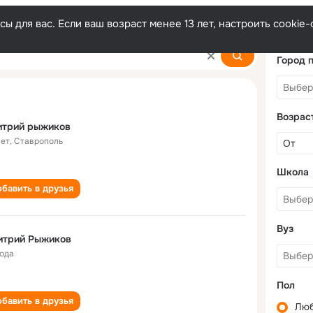
ы для вас. Если ваш возраст менее 13 лет, настроить cooki
Город 
Возрас
итрий рыжиков
лет
,
Ставрополь
Школа
бавить в друзья
Вуз
итрий Рыжиков
года
Пол
бавить в друзья
Лю