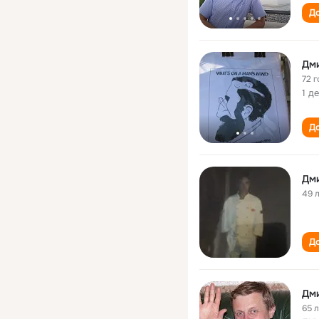
До
Дм
72 г
1 д
До
Дм
49 
До
Дм
65 