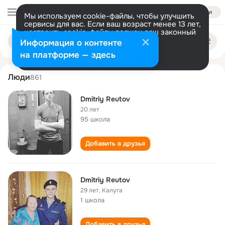
Войти
Мы используем cookie-файлы, чтобы улучшить
сервисы для вас. Если ваш возраст менее 13 лет,
настроить cookie-файлы должен ваш законный
dmitriy reutov
Поиск
представитель.
Больше информации
Информация о контенте
по
людям
Разрешить все
Настроить
на платформе — здесь
Люди
861
Dmitriy Reutov
20 лет
95 школа
Добавить в друзья
Dmitriy Reutov
29 лет
,
Калуга
1 школа
Добавить в друзья