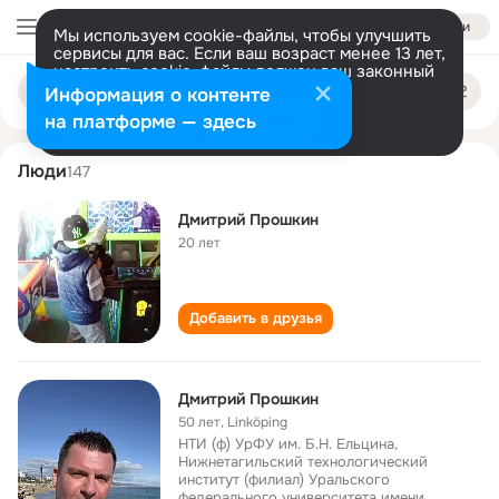
Войти
Мы используем cookie-файлы, чтобы улучшить
сервисы для вас. Если ваш возраст менее 13 лет,
настроить cookie-файлы должен ваш законный
dmitriy proshkin
Поиск
представитель.
Больше информации
Информация о контенте
по
людям
Разрешить все
Настроить
на платформе — здесь
Люди
147
Дмитрий Прошкин
20 лет
Добавить в друзья
Дмитрий Прошкин
50 лет
,
Linköping
НТИ (ф) УрФУ им. Б.Н. Ельцина,
Нижнетагильский технологический
институт (филиал) Уральского
федерального университета имени