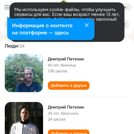
Войти
Мы используем cookie-файлы, чтобы улучшить
сервисы для вас. Если ваш возраст менее 13 лет,
настроить cookie-файлы должен ваш законный
dmitriy petelin
Поиск
представитель.
Больше информации
Информация о контенте
по
людям
Разрешить все
Настроить
на платформе — здесь
Люди
134
Дмитрий Петелин
60 лет
,
Винница
136 школа
Добавить в друзья
Дмитрий Петелин
45 лет
,
Брюссель
24 школа
Добавить в друзья