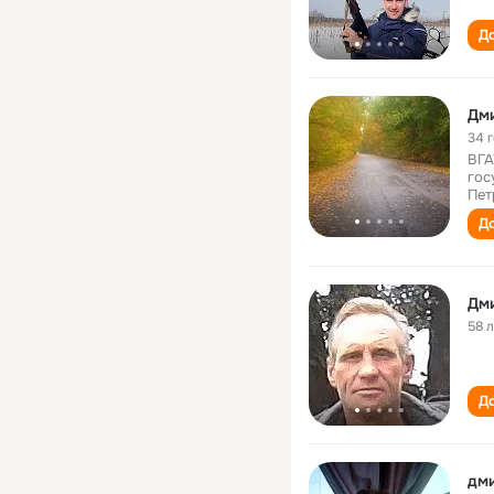
До
Дм
34 
ВГА
гос
Пет
До
Дм
58 
До
дми