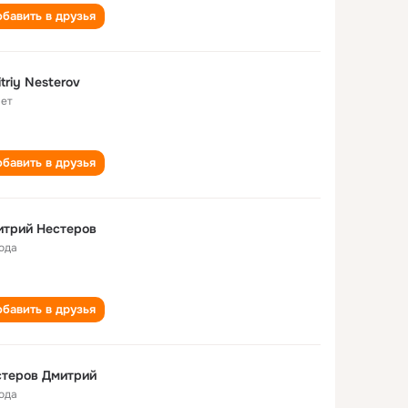
бавить в друзья
triy Nesterov
лет
бавить в друзья
итрий Нестеров
года
бавить в друзья
стеров Дмитрий
года