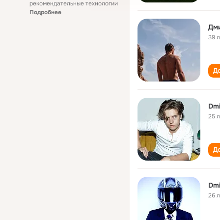
рекомендательные технологии
Подробнее
Дм
39 
До
Dmi
25 
До
Dmi
26 