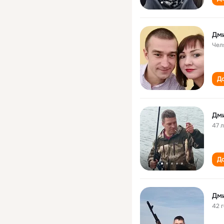
Дм
Чел
До
Дм
47 
До
Дм
42 