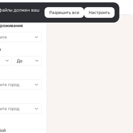
Войти
e-файлы должен ваш
Разрешить все
Настроить
Правая
колонка
проживания
т
бой