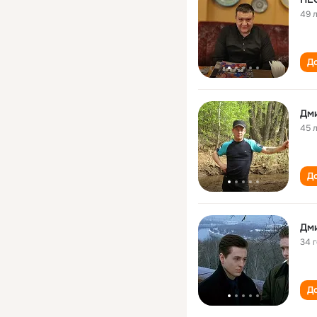
49 
До
Дм
45 
До
Дм
34 
До