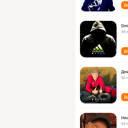
До
Dmi
45 
До
Дм
52 
До
Не
53 