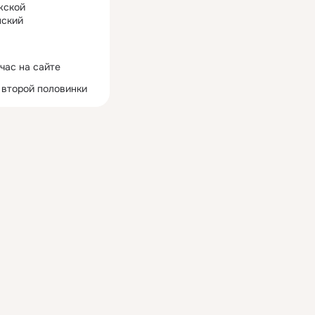
жской
ский
час на сайте
 второй половинки