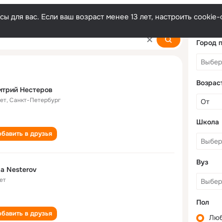
ы для вас. Если ваш возраст менее 13 лет, настроить cooki
Город 
Возрас
итрий Нестеров
лет
,
Санкт-Петербург
Школа
бавить в друзья
Вуз
a Nesterov
ет
Пол
бавить в друзья
Лю