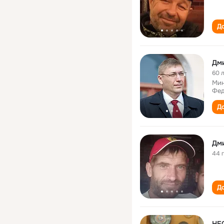
До
Дм
60 
Мин
Фед
До
Дм
44 
До
НЕ