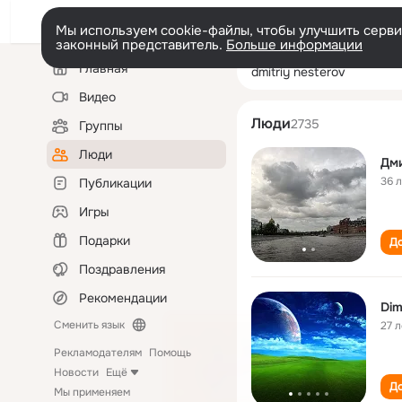
Мы используем cookie-файлы, чтобы улучшить сервис
законный представитель.
Больше информации
Левая
Поиск
Главная
dmitriy nesterov
колонка
по
людям
Видео
Люди
2735
Группы
Люди
Дм
36 
Публикации
Игры
Подарки
До
Поздравления
Рекомендации
Dim
Сменить язык
27 л
Рекламодателям
Помощь
Новости
Ещё
До
Мы применяем