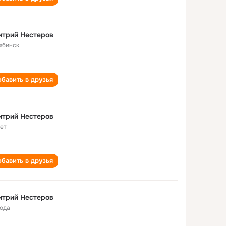
итрий Нестеров
ябинск
бавить в друзья
итрий Нестеров
лет
бавить в друзья
итрий Нестеров
года