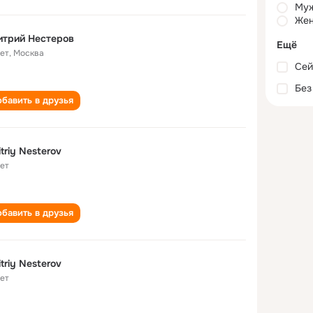
Му
Жен
итрий Нестеров
Ещё
лет
,
Москва
Сей
Без
бавить в друзья
triy Nesterov
лет
бавить в друзья
triy Nesterov
лет