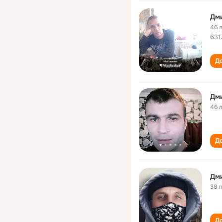
Дм
46 
631
До
Дм
46 
До
Дм
38 
До