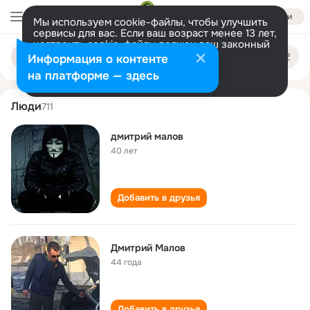
Войти
Мы используем cookie-файлы, чтобы улучшить
сервисы для вас. Если ваш возраст менее 13 лет,
настроить cookie-файлы должен ваш законный
dmitriy malov
Поиск
представитель.
Больше информации
Информация о контенте
по
людям
Разрешить все
Настроить
на платформе — здесь
Люди
711
дмитрий малов
40 лет
Добавить в друзья
Дмитрий Малов
44 года
Добавить в друзья