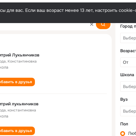
ы для вас. Если ваш возраст менее 13 лет, настроить cooki
ikov
Город 
Возрас
итрий Лукьянчиков
года
,
Константиновка
кола
Школа
бавить в друзья
Вуз
трий лукьянчиков
года
,
константиновка
кола
Пол
бавить в друзья
Лю