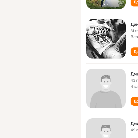
До
Ди
31 г
Вер
До
Дм
43 
4 ш
До
Дм
49 