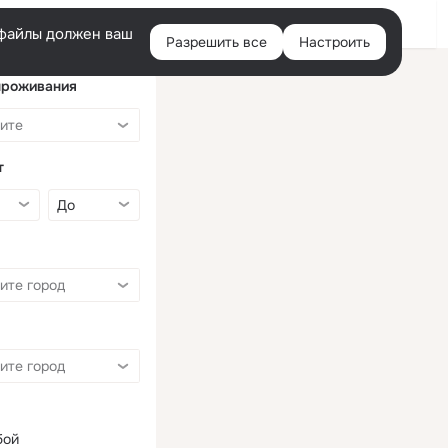
Войти
e-файлы должен ваш
Разрешить все
Настроить
Правая
колонка
проживания
т
бой