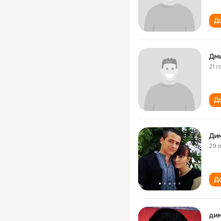
До
Дм
21 г
До
Ди
29 
До
ди