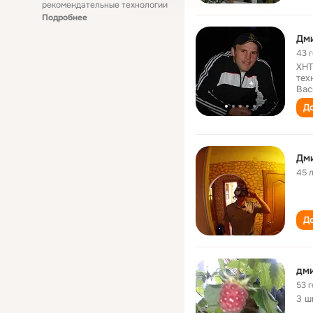
рекомендательные технологии
Подробнее
Дм
43 
ХНТ
тех
Вас
До
Дм
45 
До
дми
53 
3 ш