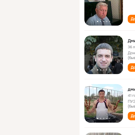
До
Дм
36 
Дон
(бы
До
дми
41 г
ПУЭ
(бы
До