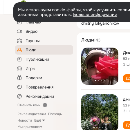
Мы используем cookie-файлы, чтобы улучшить сервис
законный представитель.
Больше информации
Левая
Поиск
Главная
dmitriy lukyanch
колонка
по
людям
Видео
Люди
143
Группы
Люди
Дм
53 
Публикации
3 ш
Игры
Подарки
До
Поздравления
Рекомендации
дми
Сменить язык
53 
3 ш
Рекламодателям
Помощь
Новости
Ещё
До
Мы применяем