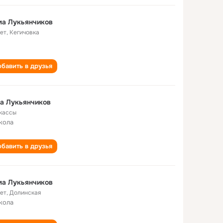
ма Лукьянчиков
лет
,
Кегичовка
бавить в друзья
а Лукьянчиков
кассы
кола
бавить в друзья
ма Лукьянчиков
лет
,
Долинская
кола