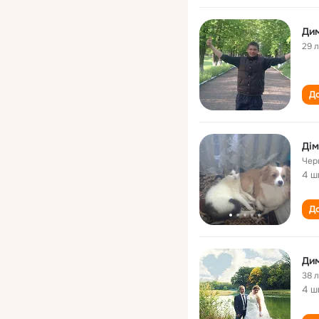
Ди
29 
До
Дім
Чер
4 ш
До
Ди
38 
4 ш