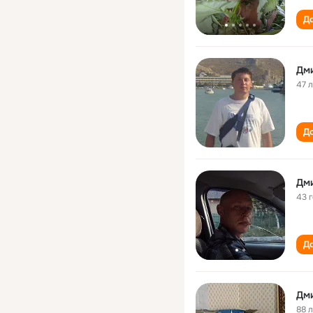
До
Дм
47 
До
Дм
43 
До
Дм
88 