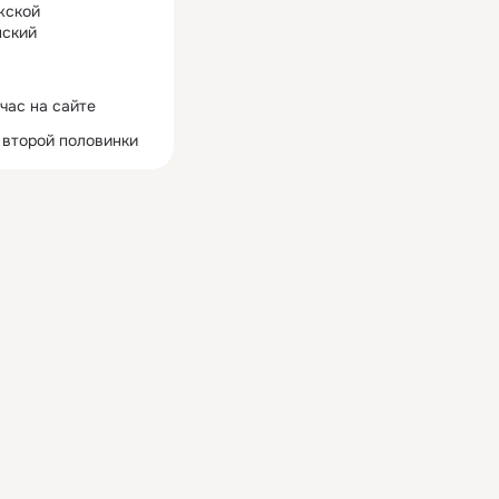
жской
ский
час на сайте
 второй половинки