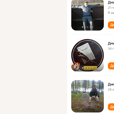
Дм
21 г
8 ш
До
Дм
34 
До
Ди
29 
До