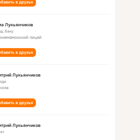
бавить в друзья
ма Лукьянчиков
од
,
Баку
хнемамонский лицей
бавить в друзья
итрий Лукьянчиков
года
кола
бавить в друзья
итрий Лукьянчиков
лет