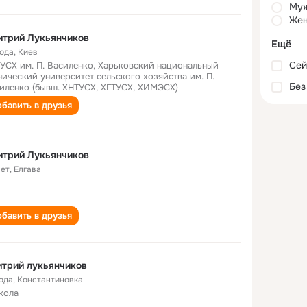
Му
Жен
итрий Лукьянчиков
Ещё
года
,
Киев
Сей
УСХ им. П. Василенко, Харьковский национальный
нический университет сельского хозяйства им. П.
Без
иленко (бывш. ХНТУСХ, ХГТУСХ, ХИМЭСХ)
бавить в друзья
итрий Лукьянчиков
лет
,
Елгава
бавить в друзья
трий лукьянчиков
года
,
Константиновка
кола