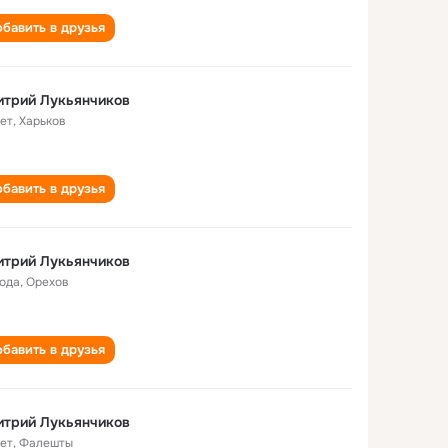
бавить в друзья
итрий Лукьянчиков
лет
,
Харьков
бавить в друзья
итрий Лукьянчиков
года
,
Орехов
бавить в друзья
итрий Лукьянчиков
лет
,
Фалешты