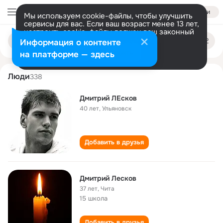
Войти
Мы используем cookie-файлы, чтобы улучшить
сервисы для вас. Если ваш возраст менее 13 лет,
настроить cookie-файлы должен ваш законный
dmitriy leskov
Поиск
представитель.
Больше информации
Информация о контенте
по
людям
Разрешить все
Настроить
на платформе — здесь
Люди
338
Дмитрий ЛЕсков
40 лет
,
Ульяновск
Добавить в друзья
Дмитрий Лесков
37 лет
,
Чита
15 школа
Добавить в друзья