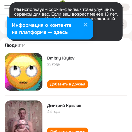
Войти
Мы используем cookie-файлы, чтобы улучшить
сервисы для вас. Если ваш возраст менее 13 лет,
настроить cookie-файлы должен ваш законный
dmitriy krylov
Поиск
представитель.
Больше информации
Информация о контенте
по
людям
Разрешить все
Настроить
на платформе — здесь
Люди
3114
Dmitriy Krylov
23 года
Добавить в друзья
Дмитрий Крылов
44 года
Добавить в друзья