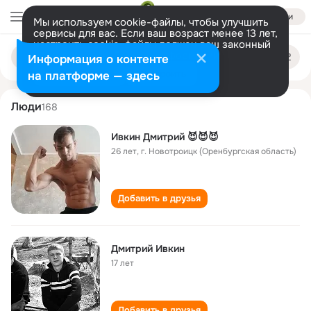
Войти
Мы используем cookie-файлы, чтобы улучшить
сервисы для вас. Если ваш возраст менее 13 лет,
настроить cookie-файлы должен ваш законный
dmitriy ivkin
Поиск
представитель.
Больше информации
Информация о контенте
по
людям
Разрешить все
Настроить
на платформе — здесь
Люди
168
Ивкин Дмитрий 😈😈😈
26 лет
,
г. Новотроицк (Оренбургская область)
Добавить в друзья
Дмитрий Ивкин
17 лет
Добавить в друзья