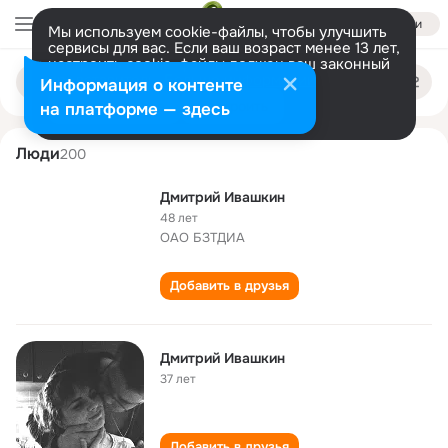
Войти
Мы используем cookie-файлы, чтобы улучшить
сервисы для вас. Если ваш возраст менее 13 лет,
настроить cookie-файлы должен ваш законный
dmitriy ivashkin
Поиск
представитель.
Больше информации
Информация о контенте
по
людям
Разрешить все
Настроить
на платформе — здесь
Люди
200
Дмитрий Ивашкин
48 лет
ОАО БЗТДИА
Добавить в друзья
Дмитрий Ивашкин
37 лет
Добавить в друзья