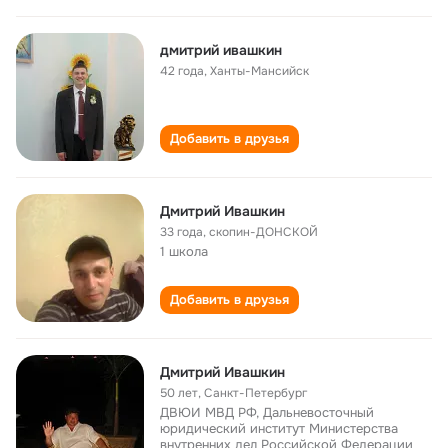
дмитрий ивашкин
42 года
,
Ханты-Мансийск
Добавить в друзья
Дмитрий Ивашкин
33 года
,
скопин-ДОНСКОЙ
1 школа
Добавить в друзья
Дмитрий Ивашкин
50 лет
,
Санкт-Петербург
ДВЮИ МВД РФ, Дальневосточный
юридический институт Министерства
внутренних дел Российской Федерации