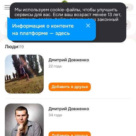
Войти
Мы используем cookie-файлы, чтобы улучшить
сервисы для вас. Если ваш возраст менее 13 лет,
настроить cookie-файлы должен ваш законный
dmitriy dovzhenko
Поиск
представитель.
Больше информации
Информация о контенте
по
людям
Разрешить все
Настроить
на платформе — здесь
Люди
119
Дмитрий Довженко
22 года
Добавить в друзья
Дмитрий Довженко
34 года
Добавить в друзья