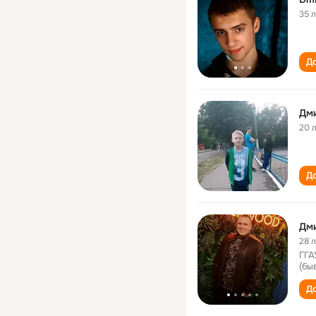
35 
До
Дм
20 
До
Дм
28 
ГГА
(бы
До