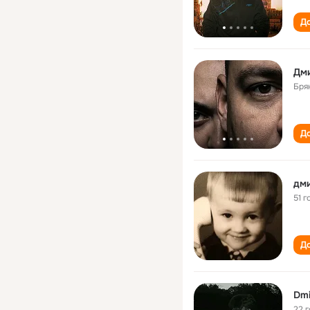
До
Дм
Бря
До
дми
51 г
До
Dmi
22 