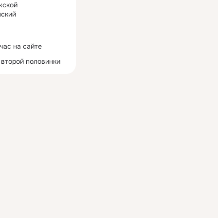
жской
ский
час на сайте
 второй половинки