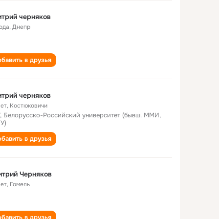
трий черняков
года
,
Днепр
бавить в друзья
трий черняков
лет
,
Костюковичи
, Белорусско-Российский университет (бывш. ММИ,
У)
бавить в друзья
итрий Черняков
лет
,
Гомель
бавить в друзья