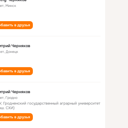
лет
,
Минск
бавить в друзья
итрий Черняков
лет
,
Донецк
бавить в друзья
итрий Черняков
лет
,
Гродно
У, Гродненский государственный аграрный университет
вш. СХИ)
бавить в друзья