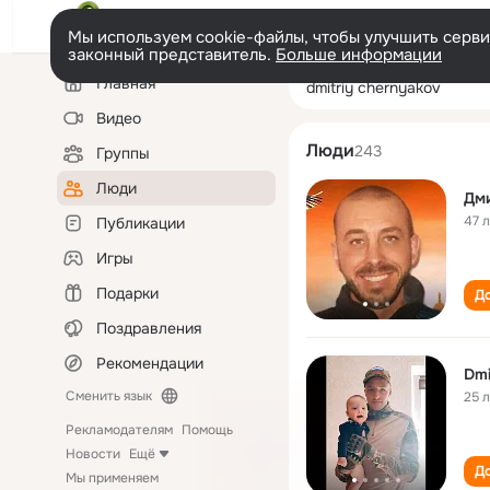
Мы используем cookie-файлы, чтобы улучшить сервис
законный представитель.
Больше информации
Левая
Поиск
Главная
dmitriy chernya
колонка
по
людям
Видео
Люди
243
Группы
Люди
Дм
47 
Публикации
Игры
Подарки
До
Поздравления
Рекомендации
Dmi
Сменить язык
25 
Рекламодателям
Помощь
Новости
Ещё
До
Мы применяем