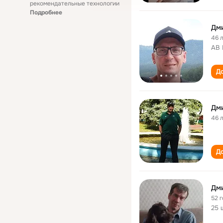
рекомендательные технологии
Подробнее
Дм
46 
AB 
До
Дм
46 
До
Дм
52 
25 