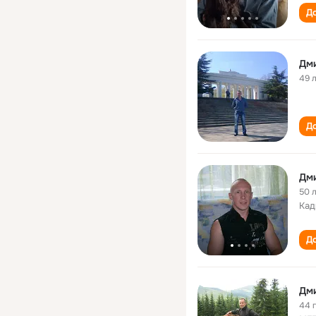
До
Дм
49 
До
Дм
50 
Кад
До
Дм
44 