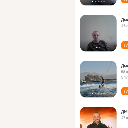
Дм
46 
До
Дм
58 
547
До
ДМ
47 