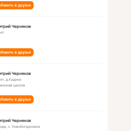
бавить в друзья
итрий Черняков
лет
бавить в друзья
итрий Черняков
лет
,
д.Кадино
инская школа
бавить в друзья
итрий Черняков
года
,
с. Новобогдановка