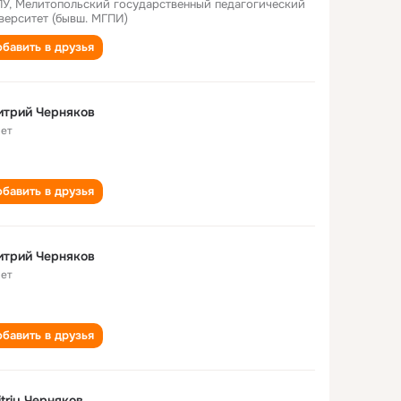
У, Мелитопольский государственный педагогический
верситет (бывш. МГПИ)
бавить в друзья
итрий Черняков
лет
бавить в друзья
итрий Черняков
лет
бавить в друзья
triy Черняков