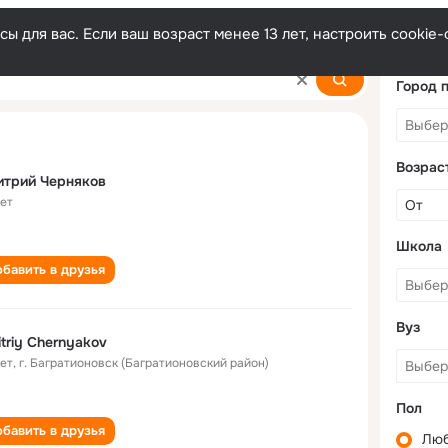
ы для вас. Если ваш возраст менее 13 лет, настроить cooki
kov
Город 
Возрас
итрий Черняков
лет
Школа
бавить в друзья
Вуз
triy Chernyakov
лет
,
г. Багратионовск (Багратионовский район)
Пол
бавить в друзья
Лю