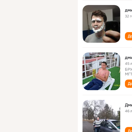
дми
32 
До
дми
45 
БРУ
МГТ
До
Дм
46 
До