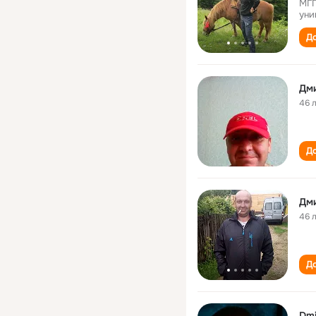
МГП
уни
До
Дм
46 
До
Дм
46 
До
Dmi