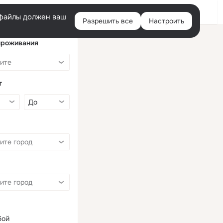
Войти
e-файлы должен ваш
Разрешить все
Настроить
Правая
колонка
проживания
т
бой