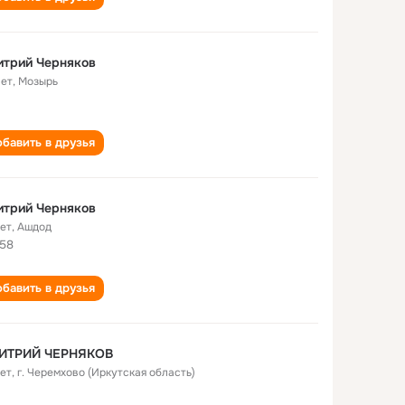
итрий Черняков
лет
,
Мозырь
бавить в друзья
итрий Черняков
лет
,
Ашдод
58
бавить в друзья
ИТРИЙ ЧЕРНЯКОВ
лет
,
г. Черемхово (Иркутская область)