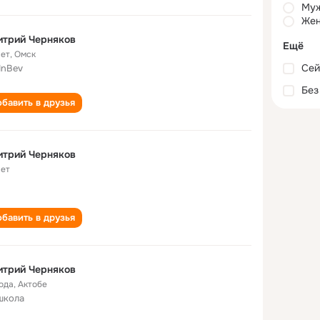
Му
Жен
итрий Черняков
Ещё
лет
,
Омск
Сей
InBev
Без
бавить в друзья
итрий Черняков
лет
бавить в друзья
итрий Черняков
года
,
Актобе
школа