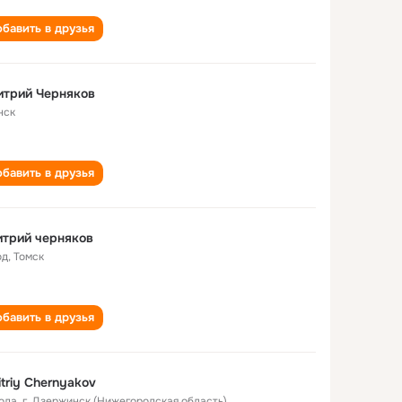
бавить в друзья
итрий Черняков
нск
бавить в друзья
трий черняков
од
,
Томск
бавить в друзья
triy Chernyakov
года
,
г. Дзержинск (Нижегородская область)