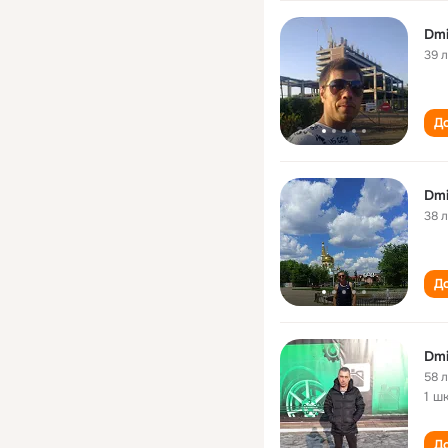
Dmi
39 
До
Dmi
38 
До
58 
1 ш
До