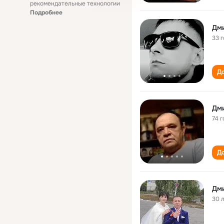
рекомендательные технологии
Подробнее
Дм
33 
До
Дм
74 г
До
Дм
30 