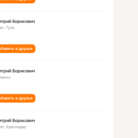
итрий Борисович
лет
,
Тула
бавить в друзья
итрий Борисович
ленск
бавить в друзья
итрий Борисович
лет
,
Краснодар