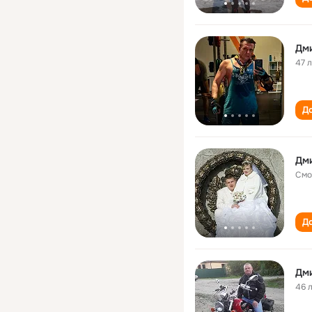
Дм
47 
До
Дм
Смо
До
Дм
46 