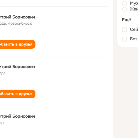
Му
Жен
итрий Борисович
Ещё
года
,
Новосибирск
Сей
Без
бавить в друзья
итрий Борисович
ода
бавить в друзья
итрий Борисович
лет