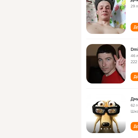
29 
До
Dmi
46 
222
До
Дм
62 
Шко
До