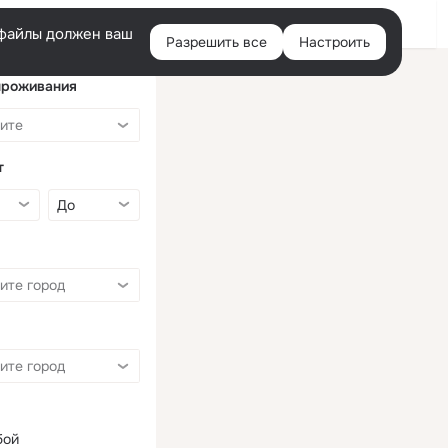
Войти
e-файлы должен ваш
Разрешить все
Настроить
Правая
колонка
проживания
т
бой