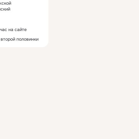
жской
ский
час на сайте
 второй половинки