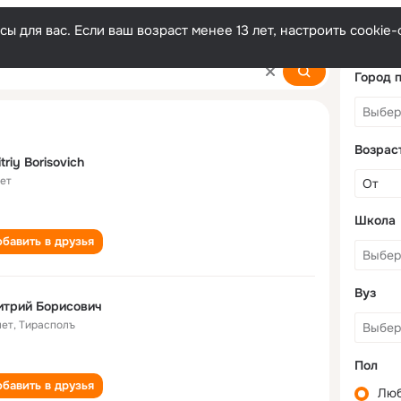
ы для вас. Если ваш возраст менее 13 лет, настроить cooki
ch
Город 
Возрас
triy Borisovich
лет
Школа
бавить в друзья
Вуз
итрий Борисович
лет
,
Тирасполъ
Пол
бавить в друзья
Лю