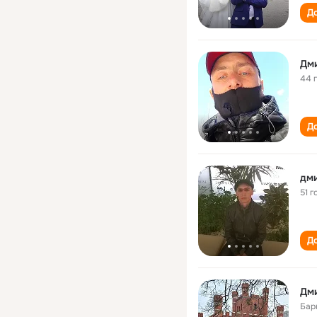
До
Дм
44 
До
дм
51 г
До
Дм
Бар