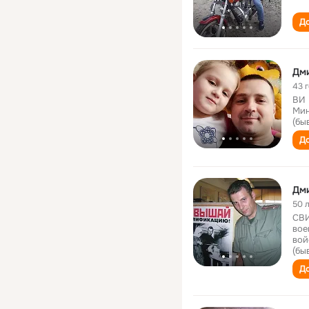
До
Дм
43 
ВИ 
Мин
(бы
До
Дм
50 
СВИ
вое
вой
(бы
До