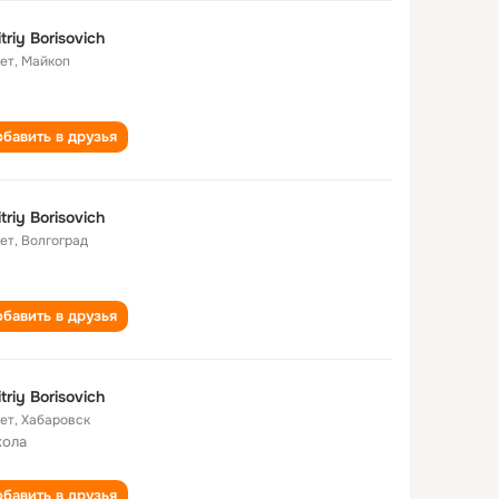
triy Borisovich
лет
,
Майкоп
бавить в друзья
triy Borisovich
лет
,
Волгоград
бавить в друзья
Dmitriy Borisovich
лет
,
Хабаровск
кола
бавить в друзья