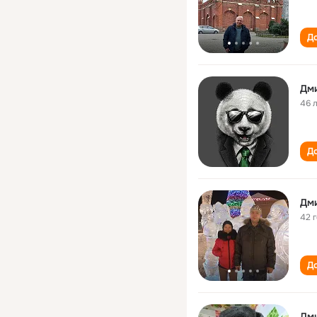
До
Дм
46 
До
Дм
42 
До
Дм