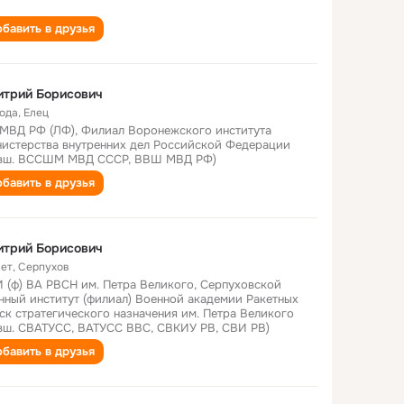
бавить в друзья
итрий Борисович
года
,
Елец
МВД РФ (ЛФ), Филиал Воронежского института
истерства внутренних дел Российской Федерации
вш. ВССШМ МВД СССР, ВВШ МВД РФ)
бавить в друзья
итрий Борисович
лет
,
Серпухов
 (ф) ВА РВСН им. Петра Великого, Серпуховской
нный институт (филиал) Военной академии Ракетных
ск стратегического назначения им. Петра Великого
вш. СВАТУСС, ВАТУСС ВВС, СВКИУ РВ, СВИ РВ)
бавить в друзья