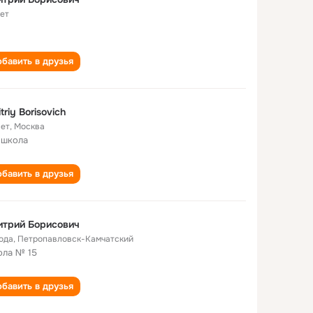
лет
бавить в друзья
triy Borisovich
лет
,
Москва
 школа
бавить в друзья
итрий Борисович
года
,
Петропавловск-Камчатский
ла № 15
бавить в друзья