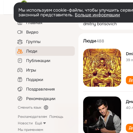
Мы используем cookie-файлы, чтобы улучшить сервис
законный представитель.
Больше информации
Левая
Поиск
Главная
dmitriy borisovi
колонка
по
людям
Видео
Люди
488
Группы
Люди
Dmi
39 
Публикации
Игры
Подарки
До
Поздравления
Рекомендации
Дм
Сменить язык
40 
Рекламодателям
Помощь
Новости
Ещё
До
Мы применяем