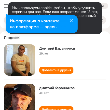
Войти
Мы используем cookie-файлы, чтобы улучшить
сервисы для вас. Если ваш возраст менее 13 лет,
настроить cookie-файлы должен ваш законный
dmitriy barannikov
Поиск
представитель.
Больше информации
Информация о контенте
по
людям
Разрешить все
Настроить
на платформе — здесь
Люди
189
Дмитрий Баранников
29 лет
Добавить в друзья
дмитрий баранников
40 лет
Добавить в друзья