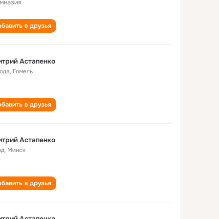
имназия
бавить в друзья
итрий Астапенко
года
,
Гомель
бавить в друзья
итрий Астапенко
од
,
Минск
бавить в друзья
итрий Астапенко