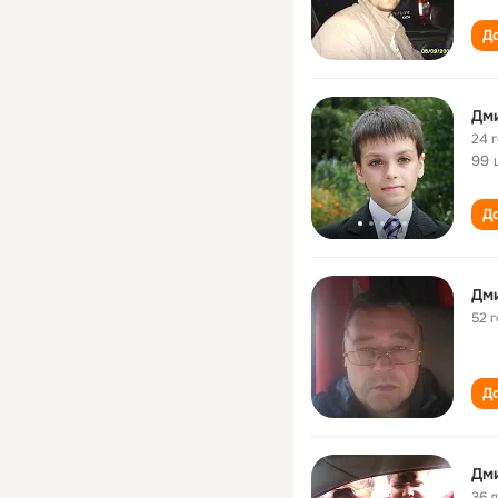
До
Дм
24 
99 
До
Дм
52 
До
Дм
36 