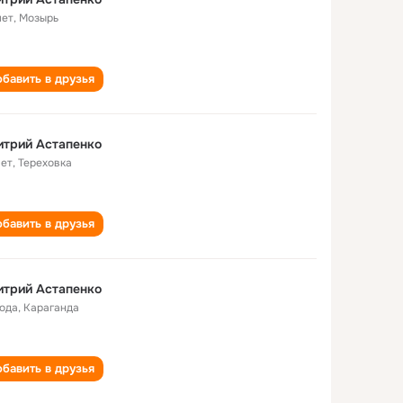
лет
,
Мозырь
бавить в друзья
итрий Астапенко
лет
,
Тереховка
бавить в друзья
итрий Астапенко
года
,
Караганда
бавить в друзья