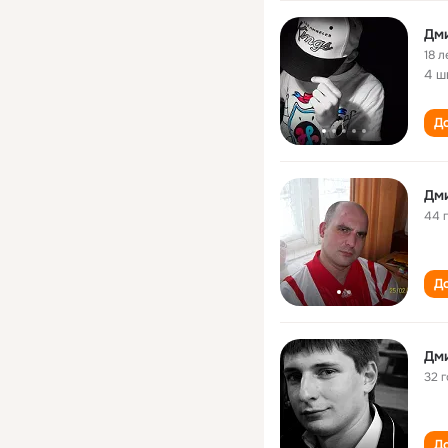
Дм
18 л
4 ш
До
Дм
44 
До
Дм
32 
До