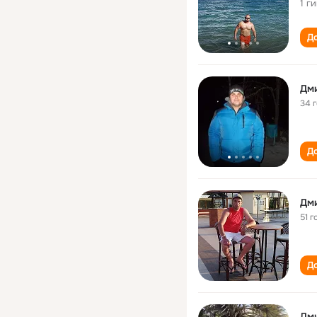
1 г
До
Дм
34 
До
Дм
51 г
До
Дм