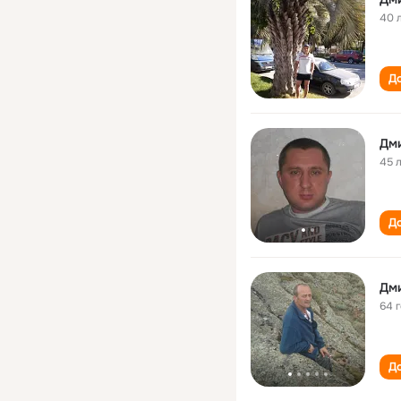
40 
До
Дм
45 
До
Дм
64 
До