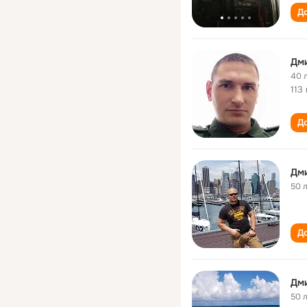
До
Дм
40 
113
До
Дм
50 
До
Дм
50 