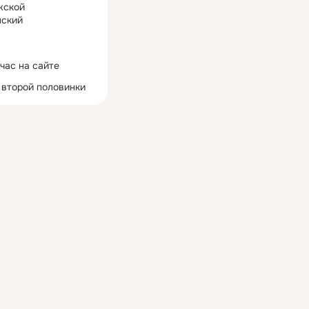
жской
ский
час на сайте
 второй половинки