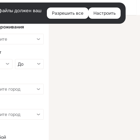
Войти
e-файлы должен ваш
Разрешить все
Настроить
Правая
колонка
проживания
т
бой