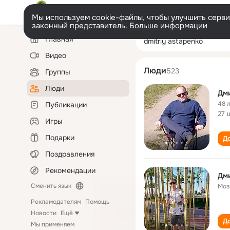
Мы используем cookie-файлы, чтобы улучшить сервис
законный представитель.
Больше информации
Левая
Поиск
Главная
dmitriy astapen
колонка
по
людям
Видео
Люди
523
Группы
Люди
Дм
48 
Публикации
27 
Игры
Подарки
До
Поздравления
Рекомендации
Дм
Сменить язык
Моз
Рекламодателям
Помощь
Новости
Ещё
До
Мы применяем