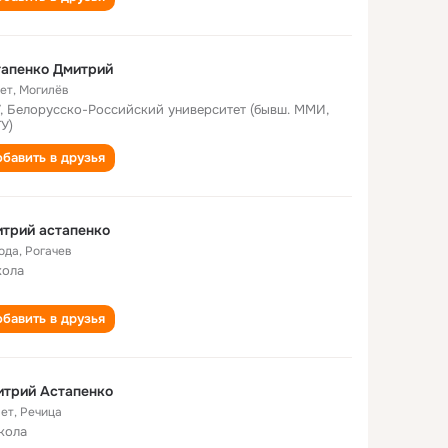
тапенко Дмитрий
лет
,
Могилёв
, Белорусско-Российский университет (бывш. ММИ,
У)
бавить в друзья
трий астапенко
года
,
Рогачев
кола
бавить в друзья
итрий Астапенко
лет
,
Речица
кола