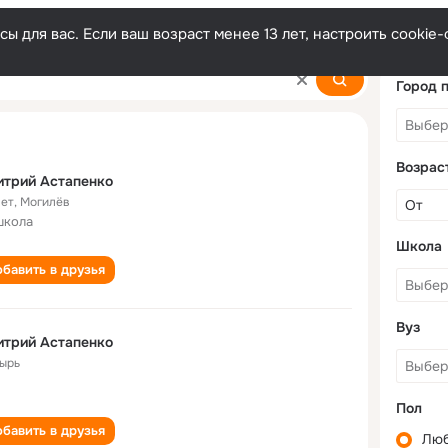
ы для вас. Если ваш возраст менее 13 лет, настроить cooki
ko
Город 
Возрас
итрий Астапенко
лет
,
Могилёв
школа
Школа
бавить в друзья
Вуз
итрий Астапенко
ырь
Пол
бавить в друзья
Лю