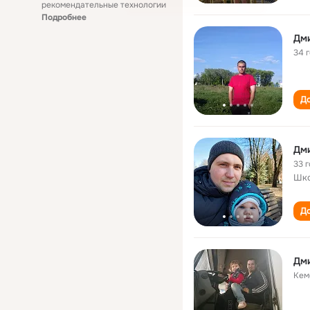
рекомендательные технологии
Подробнее
Дм
34 
До
Дм
33 
Шко
До
Дм
Кем