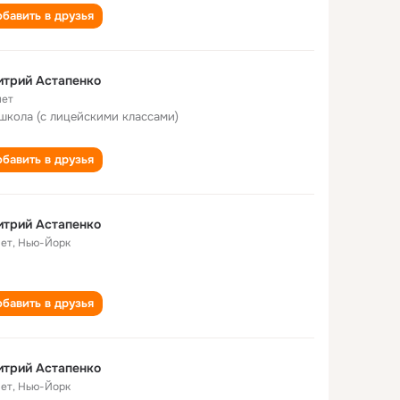
бавить в друзья
итрий Астапенко
лет
 школа (с лицейскими классами)
бавить в друзья
итрий Астапенко
лет
,
Нью-Йорк
бавить в друзья
итрий Астапенко
лет
,
Нью-Йорк