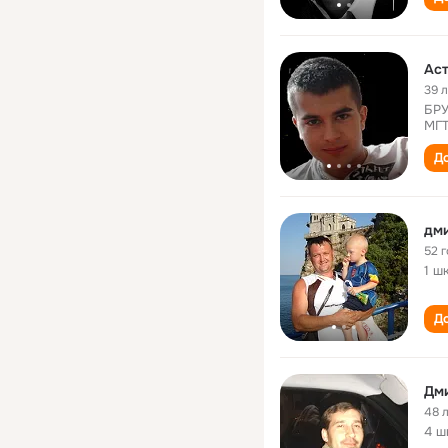
Ас
39 
БРУ
МГТ
До
дми
52 
1 ш
До
Дм
48 
4 ш