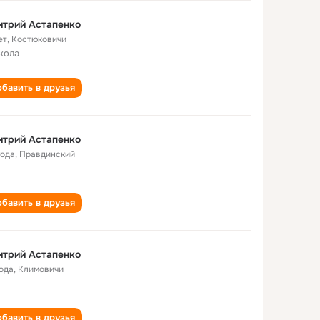
итрий Астапенко
ет
,
Костюковичи
кола
бавить в друзья
итрий Астапенко
года
,
Правдинский
бавить в друзья
итрий Астапенко
года
,
Климовичи
бавить в друзья