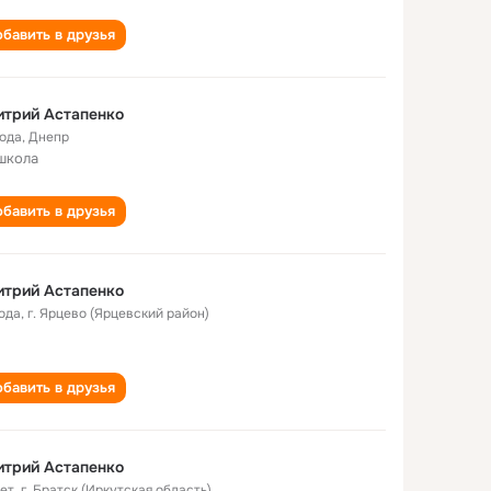
бавить в друзья
итрий Астапенко
года
,
Днепр
школа
бавить в друзья
итрий Астапенко
года
,
г. Ярцево (Ярцевский район)
бавить в друзья
итрий Астапенко
лет
,
г. Братск (Иркутская область)