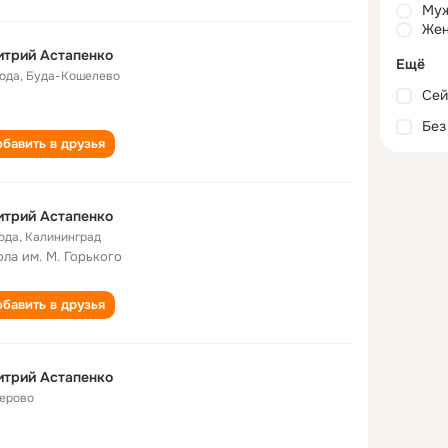
Му
Жен
итрий Астапенко
Ещё
года
,
Буда-Кошелево
Сей
Без
бавить в друзья
итрий Астапенко
года
,
Калининград
ла им. М. Горького
бавить в друзья
итрий Астапенко
ерово