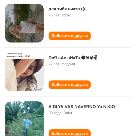
для тибя никто (((
76 лет
,
jizzax
Добавить в друзья
DлЯ вАс нИкТо 🌚🌸🍃✌
27 лет
,
Мадрид
Добавить в друзья
A DLYA VAS NAVERNO Ya NiKtO
33 года
,
Boku
Добавить в друзья