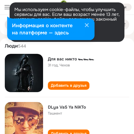
Войти
Мы используем cookie-файлы, чтобы улучшить
сервисы для вас. Если ваш возраст менее 13 лет,
настроить cookie-файлы должен ваш законный
dlya nikto
Поиск
представитель.
Больше информации
Информация о контенте
по
людям
Разрешить все
Настроить
на платформе — здесь
Люди
544
Для вас никто 🏎🏎🏎
31 год
,
Чехов
Добавить в друзья
DLya VaS Ya NiKTo
Ташкент
Добавить в друзья