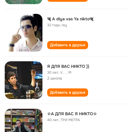
ॠ A dlya vas Ya niktoॠ
32 года
,
ray
Добавить в друзья
Я ДЛЯ ВАС НИКТО ))
30 лет
,
V . . . M
2 школа
Добавить в друзья
☆А ДЛЯ ВАС Я НИКТО☆
40 лет
,
ТРИ МЕТРА