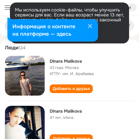
Войти
Мы используем cookie-файлы, чтобы улучшить
сервисы для вас. Если ваш возраст менее 13 лет,
настроить cookie-файлы должен ваш законный
dinara malikova
Поиск
представитель.
Больше информации
Информация о контенте
по
людям
Разрешить все
Настроить
на платформе — здесь
Люди
124
Dinara Malikova
43 года
,
Москва
КГПУ- им. И. Арабаева
Добавить в друзья
Dinara Malikova
47 лет
,
Isfana
Добавить в друзья