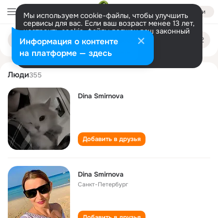
Войти
Мы используем cookie-файлы, чтобы улучшить
сервисы для вас. Если ваш возраст менее 13 лет,
настроить cookie-файлы должен ваш законный
dina smirnova
Поиск
представитель.
Больше информации
Информация о контенте
по
людям
Разрешить все
Настроить
на платформе — здесь
Люди
355
Dina Smirnova
Добавить в друзья
Dina Smirnova
Санкт-Петербург
Добавить в друзья