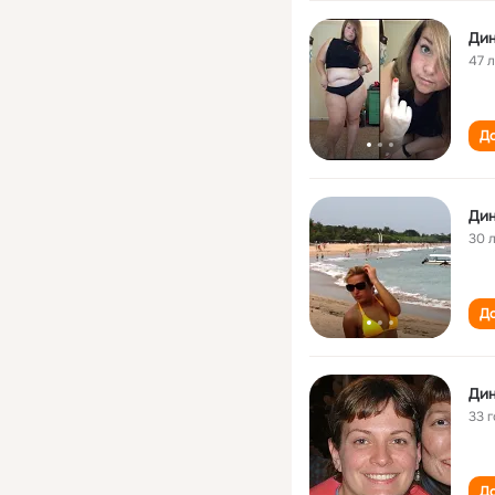
Ди
47 
До
Ди
30 
До
Ди
33 
До