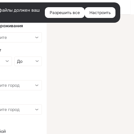
Войти
e-файлы должен ваш
Разрешить все
Настроить
Правая
колонка
проживания
т
бой