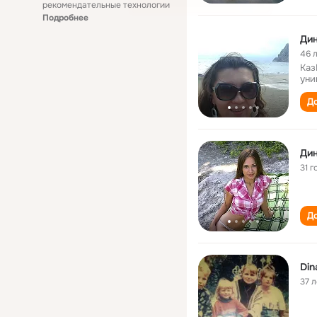
рекомендательные технологии
Подробнее
Дин
46 
Каз
уни
До
Ди
31 г
До
Din
37 л