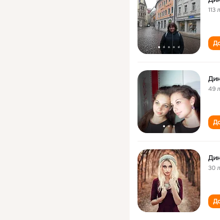
113 
До
Ди
49 
До
Ди
30 
До