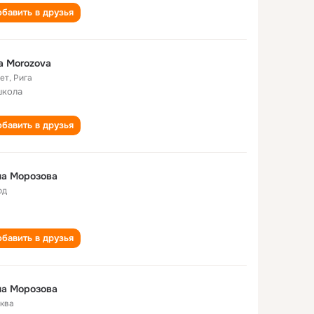
бавить в друзья
a Morozova
лет
,
Рига
школа
бавить в друзья
на Морозова
од
бавить в друзья
на Морозова
ква