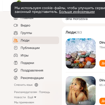
Мы используем cookie-файлы, чтобы улучшить сервис
законный представитель.
Больше информации
Левая
Поиск
Главная
dina morozova
колонка
по
людям
Видео
Люди
263
Группы
Люди
Din
Тби
Публикации
Игры
Подарки
До
Поздравления
Рекомендации
Din
Сменить язык
65 
Рекламодателям
Помощь
Новости
Ещё
До
Мы применяем