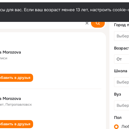
ы для вас. Если ваш возраст менее 13 лет, настроить cooki
Город 
Возрас
a Morozova
лиси
Школа
бавить в друзья
Вуз
a Morozova
лет
,
Петропавловск
Пол
бавить в друзья
Лю