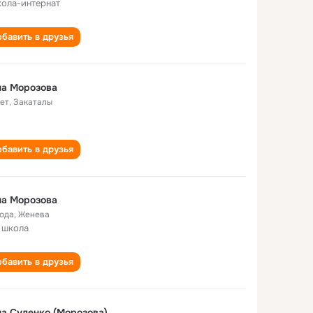
кола-интернат
бавить в друзья
на Морозова
лет
,
Закаталы
бавить в друзья
на Морозова
года
,
Женева
 школа
бавить в друзья
а Суленко (Морозова)