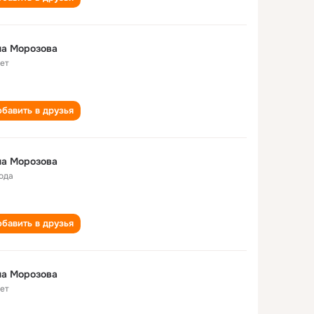
на Морозова
лет
бавить в друзья
на Морозова
года
бавить в друзья
на Морозова
лет