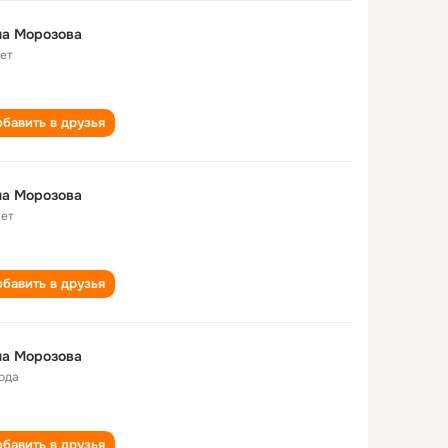
на Морозова
лет
бавить в друзья
на Морозова
лет
бавить в друзья
на Морозова
года
бавить в друзья