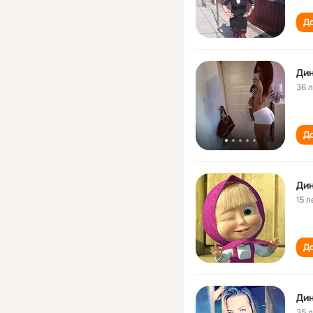
До
Ди
36 
До
Ди
15 л
До
Ди
35 