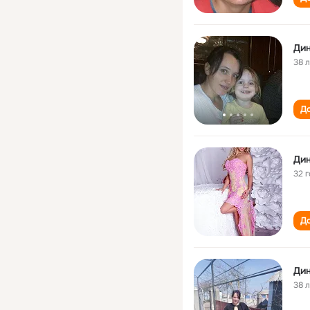
Ди
38 
До
Ди
32 
До
Ди
38 