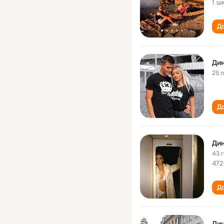
1 ш
До
Ди
25 
До
Ди
43 
472
До
Дин