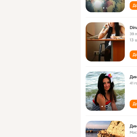
До
Din
39 
13 
До
Ди
41 г
До
Ди
Мос