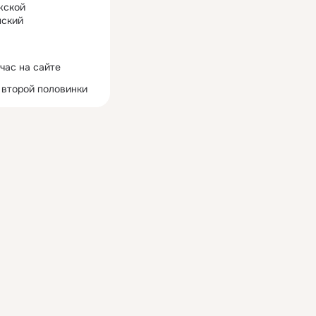
жской
ский
час на сайте
 второй половинки