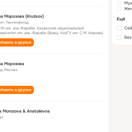
Му
Жен
а Морозова (Kruzkov)
Ещё
лет
,
Лангенфельд
Сей
НУ им. аль-Фараби, Казахский национальный
верситет им. аль-Фараби (бывш. КазГУ им. С.М. Кирова)
Без
бавить в друзья
на Морозова
од
,
Москва
бавить в друзья
a Morozova & Anatolievna
ет