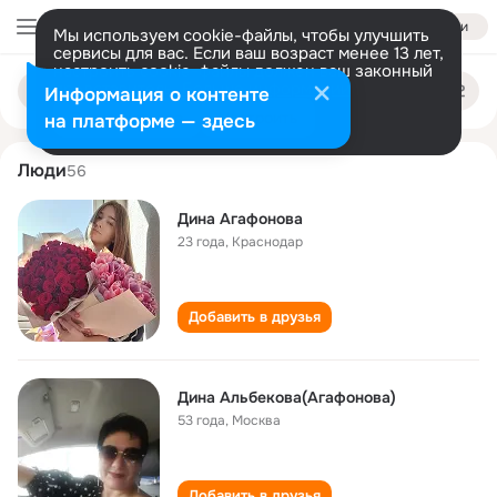
Войти
Мы используем cookie-файлы, чтобы улучшить
сервисы для вас. Если ваш возраст менее 13 лет,
настроить cookie-файлы должен ваш законный
dina agafonova
Поиск
представитель.
Больше информации
Информация о контенте
по
людям
Разрешить все
Настроить
на платформе — здесь
Люди
56
Дина Агафонова
23 года
,
Краснодар
Добавить в друзья
Дина Альбекова(Агафонова)
53 года
,
Москва
Добавить в друзья