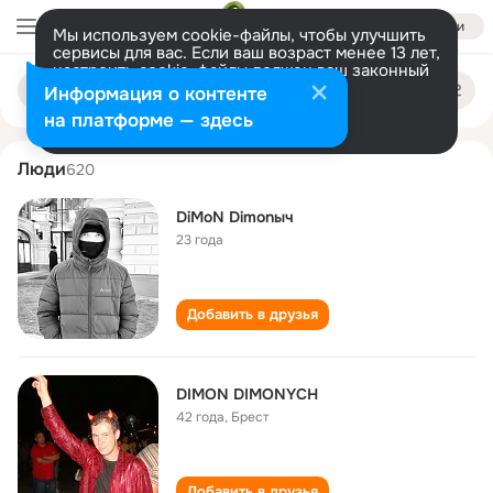
Войти
Мы используем cookie-файлы, чтобы улучшить
сервисы для вас. Если ваш возраст менее 13 лет,
настроить cookie-файлы должен ваш законный
dimon dimonych
Поиск
представитель.
Больше информации
Информация о контенте
по
людям
Разрешить все
Настроить
на платформе — здесь
Люди
620
DiMoN Dimonыч
23 года
Добавить в друзья
DIMON DIMONYCH
42 года
,
Брест
Добавить в друзья