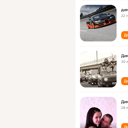
ди
22 
До
Ди
30 
До
Ди
28 
До