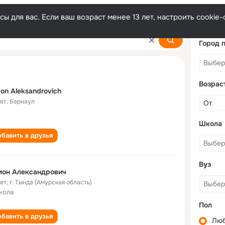
ы для вас. Если ваш возраст менее 13 лет, настроить cooki
ovich
Город 
Возрас
on Aleksandrovich
лет
,
Барнаул
Школа
бавить в друзья
Вуз
мон Александрович
лет
,
г. Тында (Амурская область)
кола
Пол
бавить в друзья
Лю