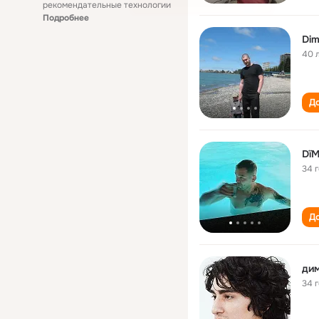
рекомендательные технологии
Подробнее
Dim
40 
До
Dï
34 
До
ди
34 