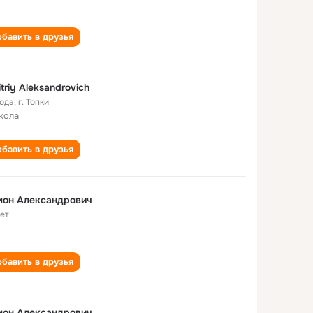
бавить в друзья
triy Aleksandrovich
года
,
г. Топки
кола
бавить в друзья
мон Александрович
лет
бавить в друзья
мон Александрович