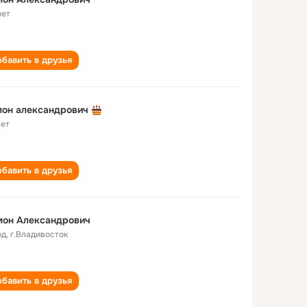
лет
бавить в друзья
мон александрович
лет
бавить в друзья
мон Александрович
од
,
г.Владивосток
бавить в друзья