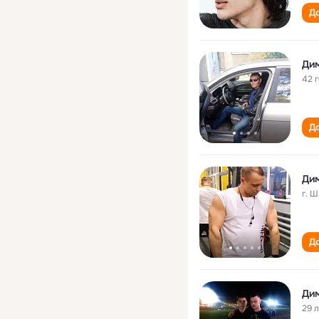
До
Ди
42 
До
Ди
г. 
До
Ди
29 