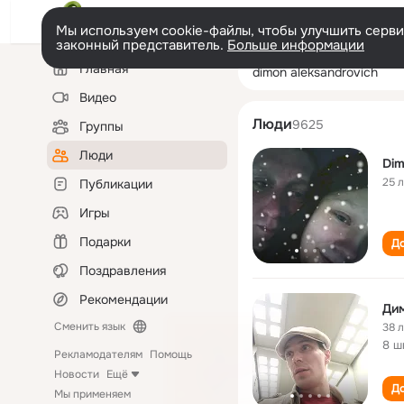
Мы используем cookie-файлы, чтобы улучшить сервис
законный представитель.
Больше информации
Левая
Поиск
Главная
dimon aleksandr
колонка
по
людям
Видео
Люди
9625
Группы
Люди
Dim
25 
Публикации
Игры
Подарки
До
Поздравления
Рекомендации
Ди
Сменить язык
38 
8 ш
Рекламодателям
Помощь
Новости
Ещё
До
Мы применяем