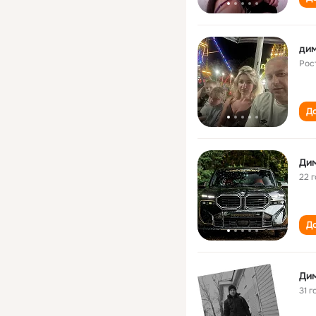
ди
Рос
До
Ди
22 
До
Ди
31 г