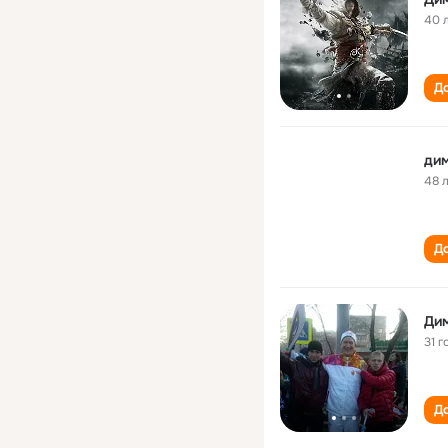
40 
До
ди
48 
До
Ди
31 г
До