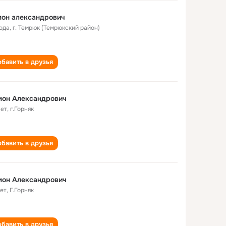
мон александрович
года
,
г. Темрюк (Темрюкский район)
бавить в друзья
мон Александрович
лет
,
г.Горняк
бавить в друзья
мон Александрович
лет
,
Г.Горняк
бавить в друзья