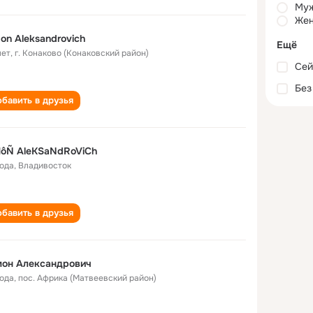
Му
Жен
on Aleksandrovich
Ещё
лет
,
г. Конаково (Конаковский район)
Сей
Без
бавить в друзья
MôÑ AleKSaNdRoViCh
года
,
Владивосток
бавить в друзья
мон Александрович
года
,
пос. Африка (Матвеевский район)