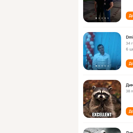
До
Dmi
34 
6 ш
До
Ди
38 
До
Ди