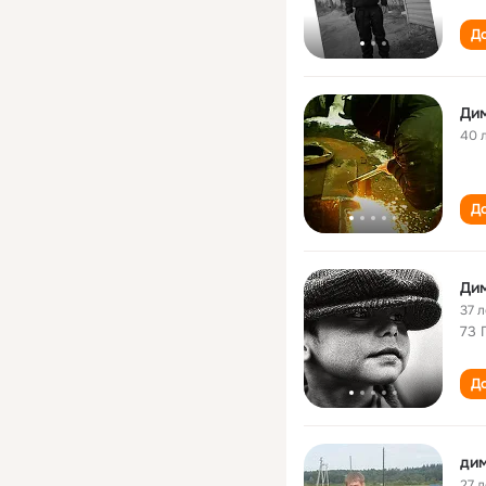
До
Ди
40 
До
Ди
37 л
73 
До
ди
27 л