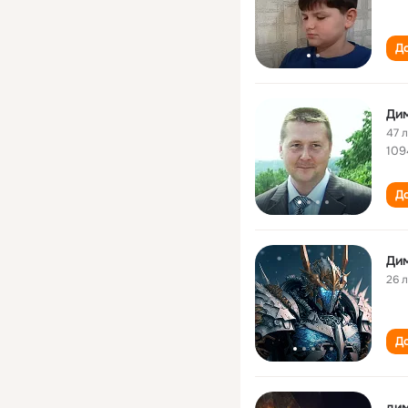
До
Ди
47 
109
До
Ди
26 
До
дим