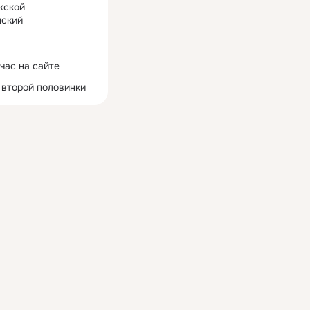
жской
ский
час на сайте
 второй половинки