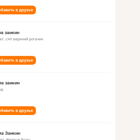
бавить в друзья
а заикин
ет
,
смт верхний рогачик
бавить в друзья
а заикин
од
бавить в друзья
ма Заикин
лет
,
Желтые Воды