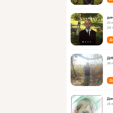
дим
25 
24 
До
ДИ
39 
До
Ди
26 