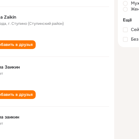
Му
Жен
a Zaikin
Ещё
года
,
г. Ступино (Ступинский район)
Сей
Без
бавить в друзья
а Заикин
ет
бавить в друзья
а заикин
ет