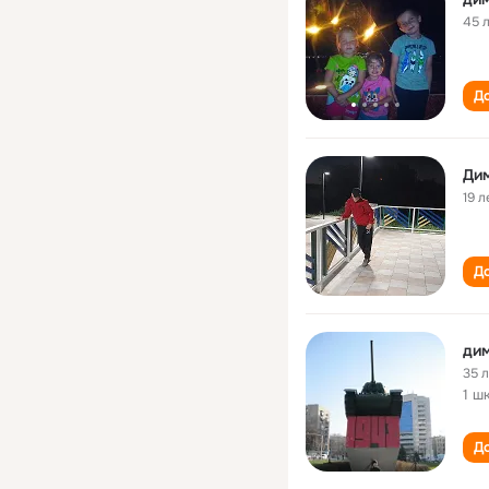
45 
До
Ди
19 л
До
дим
35 
1 ш
До