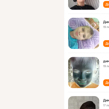
До
Ди
19 л
До
дим
19 л
До
Ди
17 л