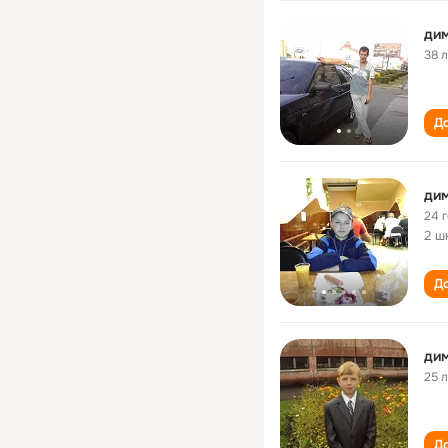
дим
38 
До
дим
24 
2 ш
До
дим
25 
До