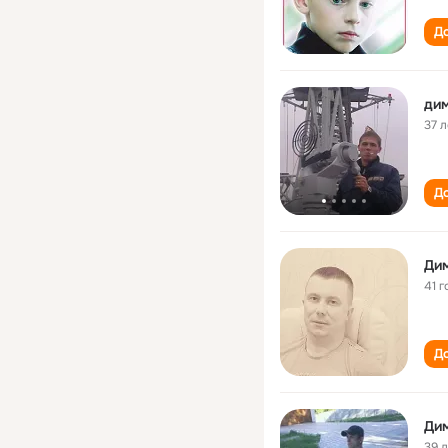
До
дим
37 л
До
Дим
41 г
До
Ди
39 