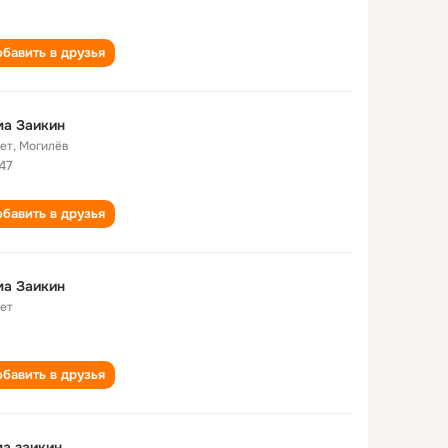
бавить в друзья
ма Заикин
лет
,
Могилёв
47
бавить в друзья
ма Заикин
лет
бавить в друзья
а заикин