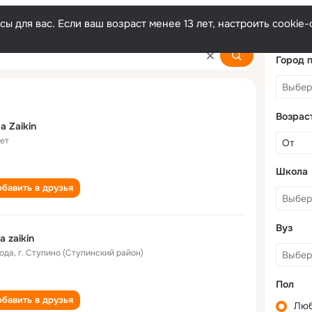
ы для вас. Если ваш возраст менее 13 лет, настроить cooki
Город 
Возрас
a Zaikin
лет
Школа
бавить в друзья
Вуз
a zaikin
года
,
г. Ступино (Ступинский район)
Пол
бавить в друзья
Лю