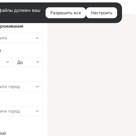
Войти
e-файлы должен ваш
Разрешить все
Настроить
Правая
колонка
проживания
т
бой