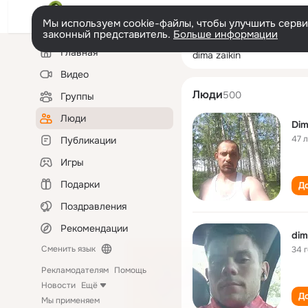
Мы используем cookie-файлы, чтобы улучшить сервис
законный представитель.
Больше информации
Левая
Поиск
Главная
dima zaikin
колонка
по
людям
Видео
Люди
500
Группы
Люди
Dim
47 
Публикации
Игры
Подарки
До
Поздравления
Рекомендации
dim
Сменить язык
34 
Рекламодателям
Помощь
Новости
Ещё
До
Мы применяем