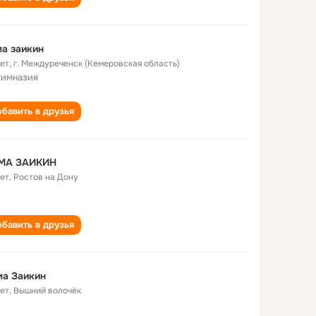
а заикин
лет
,
г. Междуреченск (Кемеровская область)
гимназия
бавить в друзья
МА ЗАИКИН
лет
,
Ростов на Дону
бавить в друзья
ма Заикин
лет
,
Вышний волочёк