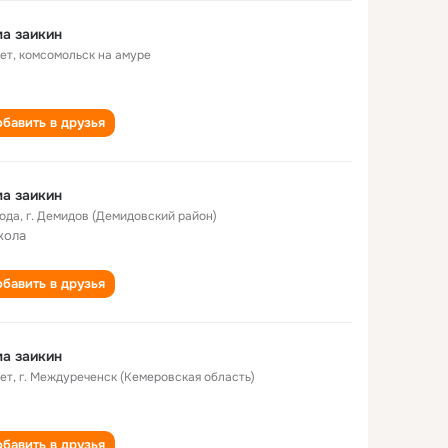
а заикин
лет
,
комсомольск на амуре
бавить в друзья
а заикин
года
,
г. Демидов (Демидовский район)
кола
бавить в друзья
а заикин
лет
,
г. Междуреченск (Кемеровская область)
бавить в друзья