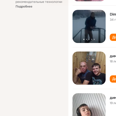
рекомендательные технологии
Подробнее
Dim
34 
До
дим
18 л
До
дим
19 л