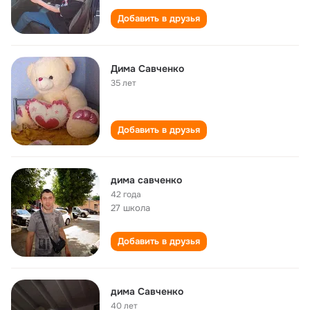
Добавить в друзья
Дима Савченко
35 лет
Добавить в друзья
дима савченко
42 года
27 школа
Добавить в друзья
дима Савченко
40 лет