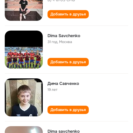
Добавить в друзья
Dima Savchenko
31 год
,
Москва
Добавить в друзья
Дима Савченко
19 лет
Добавить в друзья
Dima savchenko