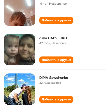
19 лет
,
Новосибирск
Добавить в друзья
dima САВЧЕНКО
42 года
,
Назарово
Добавить в друзья
DIMA Sawchenko
32 года
,
labinsk
Добавить в друзья