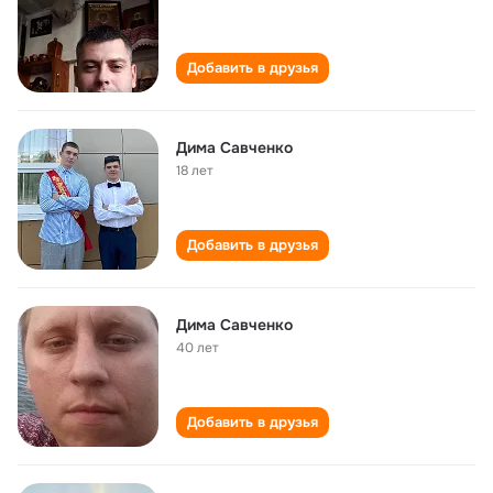
Добавить в друзья
Дима Савченко
18 лет
Добавить в друзья
Дима Савченко
40 лет
Добавить в друзья