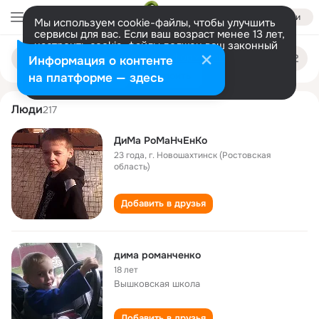
Войти
Мы используем cookie-файлы, чтобы улучшить
сервисы для вас. Если ваш возраст менее 13 лет,
настроить cookie-файлы должен ваш законный
dima romanchenko
Поиск
представитель.
Больше информации
Информация о контенте
по
людям
Разрешить все
Настроить
на платформе — здесь
Люди
217
ДиМа РоМаНчЕнКо
23 года
,
г. Новошахтинск (Ростовская
область)
Добавить в друзья
дима романченко
18 лет
Вышковская школа
Добавить в друзья