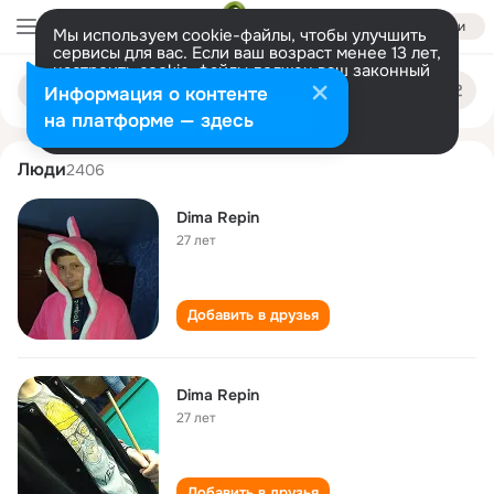
Войти
Мы используем cookie-файлы, чтобы улучшить
сервисы для вас. Если ваш возраст менее 13 лет,
настроить cookie-файлы должен ваш законный
dima repin
Поиск
представитель.
Больше информации
Информация о контенте
по
людям
Разрешить все
Настроить
на платформе — здесь
Люди
2406
Dima Repin
27 лет
Добавить в друзья
Dima Repin
27 лет
Добавить в друзья