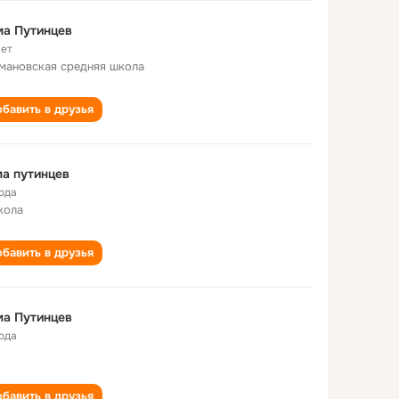
ма Путинцев
лет
мановская cредняя школа
бавить в друзья
а путинцев
года
кола
бавить в друзья
ма Путинцев
года
бавить в друзья