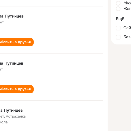
Му
Жен
ма Путинцев
Ещё
лет
Сей
Без
бавить в друзья
дима Путинцев
ет
бавить в друзья
a Путинцев
лет
,
Астраханка
кола