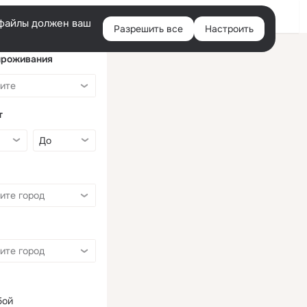
Войти
e-файлы должен ваш
Разрешить все
Настроить
Правая
колонка
проживания
т
бой