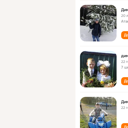
Ди
20 
Ата
До
дим
22 
7 ш
До
Ди
22 
До