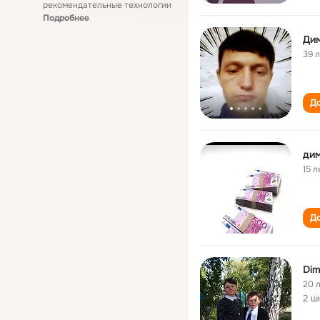
рекомендательные технологии
Подробнее
Ди
39 
До
15 л
До
Dim
20 
2 ш