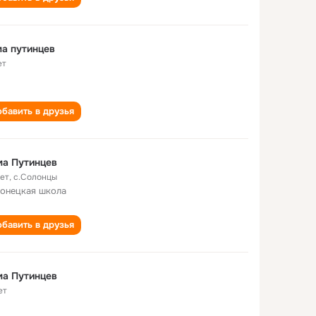
а путинцев
ет
бавить в друзья
ма Путинцев
лет
,
с.Солонцы
онецкая школа
бавить в друзья
ма Путинцев
ет