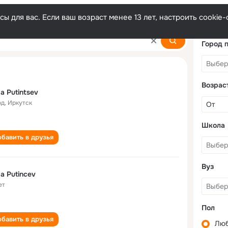
ы для вас. Если ваш возраст менее 13 лет, настроить cooki
Город 
Возрас
a Putintsev
од
,
Иркутск
Школа
бавить в друзья
Вуз
a Putincev
ет
Пол
бавить в друзья
Лю