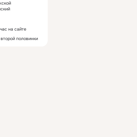
жской
ский
час на сайте
 второй половинки