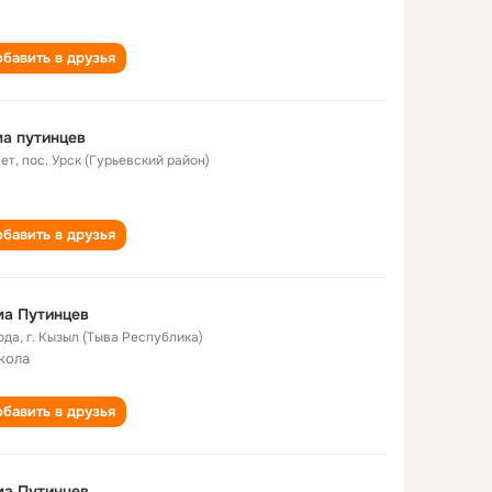
бавить в друзья
а путинцев
лет
,
пос. Урск (Гурьевский район)
бавить в друзья
ма Путинцев
ода
,
г. Кызыл (Тыва Республика)
кола
бавить в друзья
ма Путинцев