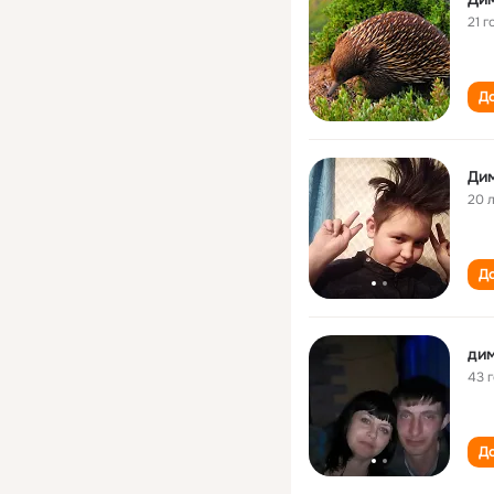
21 г
До
Ди
20 
До
дим
43 
До