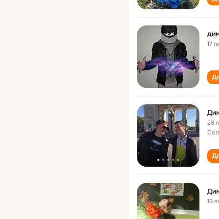
дим
17 л
До
Ди
28 
Сол
До
Ди
16 л