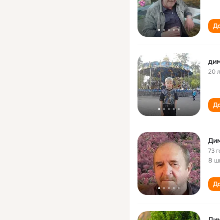
До
дим
20 
До
Ди
73 г
8 ш
До
Ди