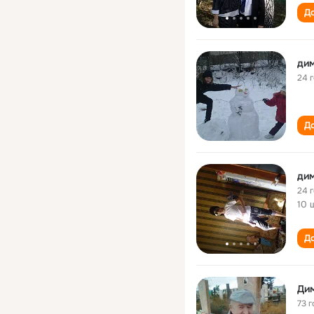
До
дим
24 
До
дим
24 
10 
До
Ди
73 г