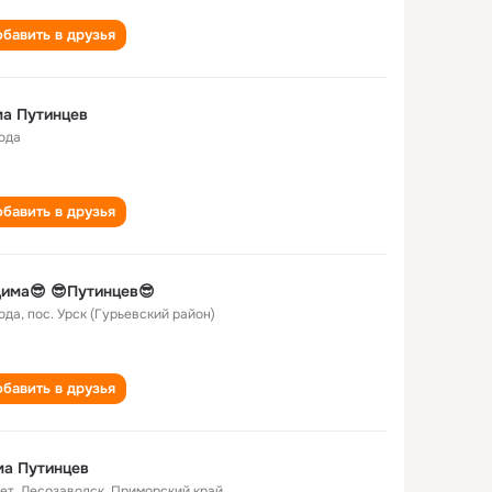
бавить в друзья
а Путинцев
года
бавить в друзья
има😎 😎Путинцев😎
года
,
пос. Урск (Гурьевский район)
бавить в друзья
ма Путинцев
лет
,
Лесозаводск, Приморский край