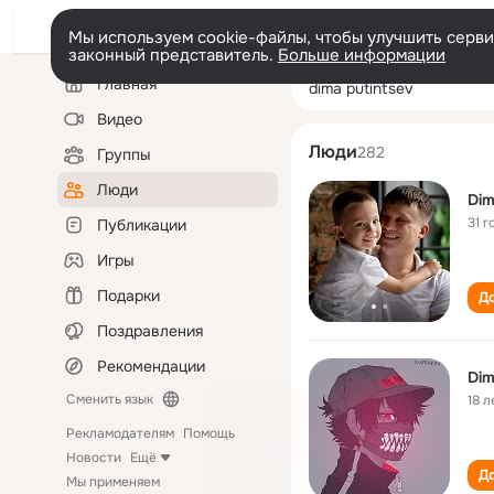
Мы используем cookie-файлы, чтобы улучшить сервис
законный представитель.
Больше информации
Левая
Поиск
Главная
dima putintsev
колонка
по
людям
Видео
Люди
282
Группы
Люди
Dim
31 г
Публикации
Игры
Подарки
До
Поздравления
Рекомендации
Dim
Сменить язык
18 л
Рекламодателям
Помощь
Новости
Ещё
До
Мы применяем