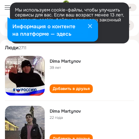
Войти
Мы используем cookie-файлы, чтобы улучшить
сервисы для вас. Если ваш возраст менее 13 лет,
настроить cookie-файлы должен ваш законный
dima martynov
Поиск
представитель.
Больше информации
Информация о контенте
по
людям
Разрешить все
Настроить
на платформе — здесь
Люди
2711
Dima Martynov
39 лет
Добавить в друзья
Dima Martynov
22 года
Добавить в друзья