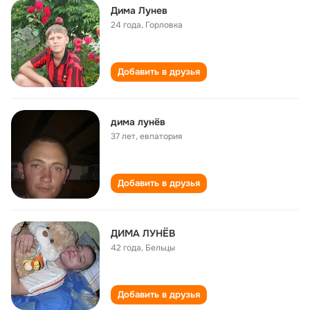
Дима Лунев
24 года
,
Горловка
Добавить в друзья
дима лунёв
37 лет
,
евпатория
Добавить в друзья
ДИМА ЛУНЁВ
42 года
,
Бельцы
Добавить в друзья