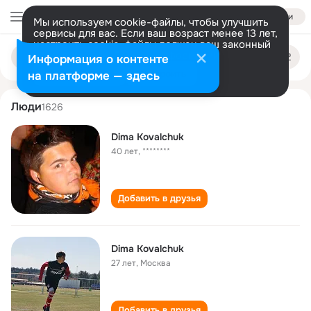
Войти
Мы используем cookie-файлы, чтобы улучшить
сервисы для вас. Если ваш возраст менее 13 лет,
настроить cookie-файлы должен ваш законный
dima kovalchuk
Поиск
представитель.
Больше информации
Информация о контенте
по
людям
Разрешить все
Настроить
на платформе — здесь
Люди
1626
Dima Kovalchuk
40 лет
,
********
Добавить в друзья
Dima Kovalchuk
27 лет
,
Москва
Добавить в друзья