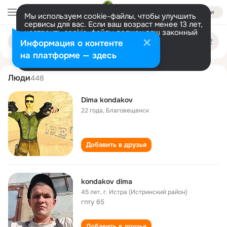
Войти
Мы используем cookie-файлы, чтобы улучшить
сервисы для вас. Если ваш возраст менее 13 лет,
настроить cookie-файлы должен ваш законный
dima kondakov
Поиск
представитель.
Больше информации
Информация о контенте
по
людям
Разрешить все
Настроить
на платформе — здесь
Люди
448
Dima kondakov
22 года
,
Благовещенск
Добавить в друзья
kondakov dima
45 лет
,
г. Истра (Истринский район)
гпту 65
Добавить в друзья