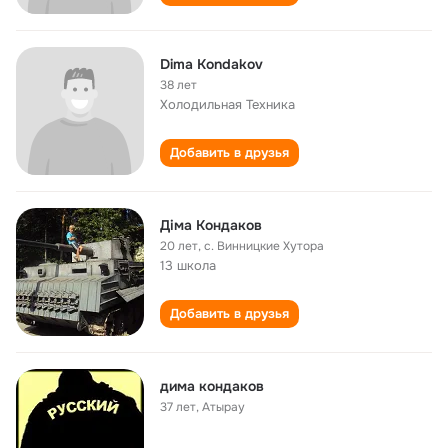
Dima Kondakov
38 лет
Холодильная Техника
Добавить в друзья
Діма Кондаков
20 лет
,
с. Винницкие Хутора
13 школа
Добавить в друзья
дима кондаков
37 лет
,
Атырау