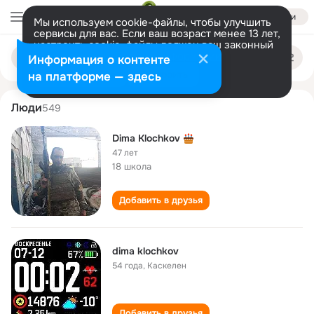
Войти
Мы используем cookie-файлы, чтобы улучшить
сервисы для вас. Если ваш возраст менее 13 лет,
настроить cookie-файлы должен ваш законный
dima klochkov
Поиск
представитель.
Больше информации
Информация о контенте
по
людям
Разрешить все
Настроить
на платформе — здесь
Люди
549
Dima Klochkov
47 лет
18 школа
Добавить в друзья
dima klochkov
54 года
,
Каскелен
Добавить в друзья