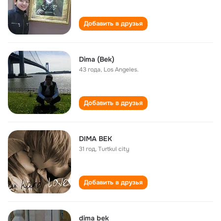
Добавить в друзья
Dima (Bek)
43 года
,
Los Angeles.
Добавить в друзья
DIMA BEK
31 год
,
Turtkul city
Добавить в друзья
dima bek