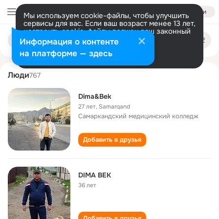
Войти
Мы используем cookie-файлы, чтобы улучшить
сервисы для вас. Если ваш возраст менее 13 лет,
настроить cookie-файлы должен ваш законный
dima bek
Поиск
представитель.
Больше информации
Информация о контенте
по
людям
Разрешить все
Настроить
на платформе — здесь
Люди
767
Dima&Bek
27 лет
,
Samarqand
Самаркандский медицинский колледж
Добавить в друзья
DIMA BEK
36 лет
Добавить в друзья