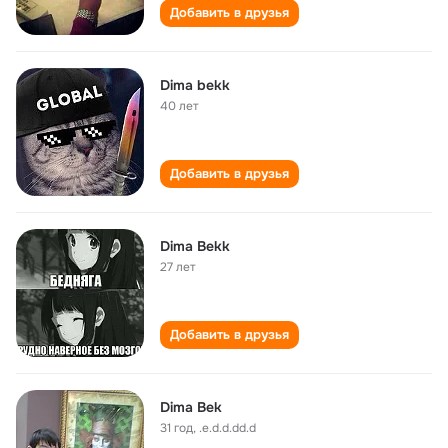
Добавить в друзья
Dima bekk
40 лет
Добавить в друзья
Dima Bekk
27 лет
Добавить в друзья
Dima Bek
31 год
,
.e.d.d.dd.d