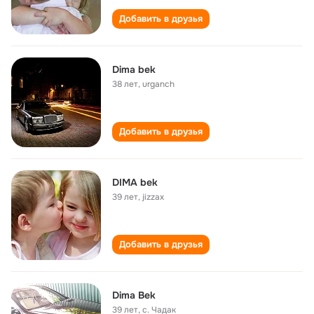
Добавить в друзья
Dima bek
38 лет
,
urganch
Добавить в друзья
DIMA bek
39 лет
,
jizzax
Добавить в друзья
Dima Bek
39 лет
,
с. Чадак