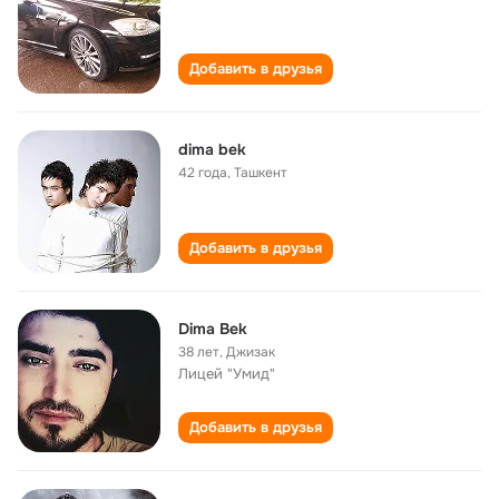
Добавить в друзья
dima bek
42 года
,
Ташкент
Добавить в друзья
Dima Bek
38 лет
,
Джизак
Лицей "Умид"
Добавить в друзья