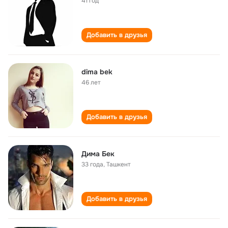
41 год
Добавить в друзья
dima bek
46 лет
Добавить в друзья
Дима Бек
33 года
,
Ташкент
Добавить в друзья