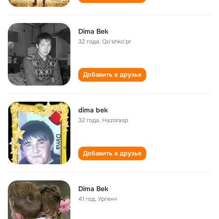
Dima Bek
32 года
,
Qo'shko'pr
Добавить в друзья
dima bek
32 года
,
Hazorasp
Добавить в друзья
Dima Bek
41 год
,
Ургенч