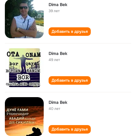
Dima Bek
39 лет
Добавить в друзья
Dima Bek
49 лет
Добавить в друзья
Dima Bek
40 лет
Добавить в друзья