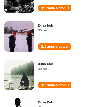
Добавить в друзья
Dima bek
30 лет
Добавить в друзья
dima bek
30 лет
Добавить в друзья
Dima Bek