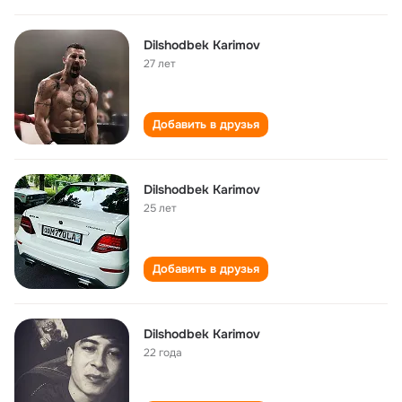
Dilshodbek Karimov
27 лет
Добавить в друзья
Dilshodbek Karimov
25 лет
Добавить в друзья
Dilshodbek Karimov
22 года