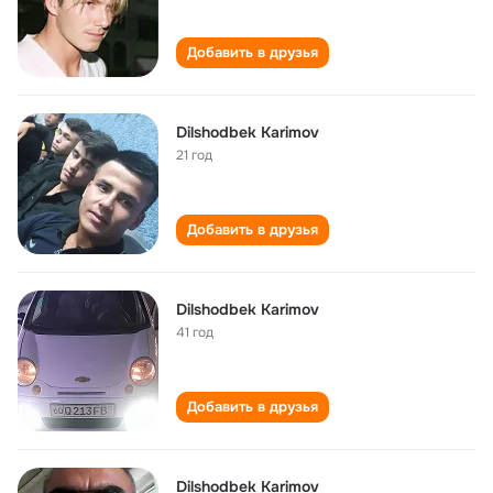
Добавить в друзья
Dilshodbek Karimov
21 год
Добавить в друзья
Dilshodbek Karimov
41 год
Добавить в друзья
Dilshodbek Karimov