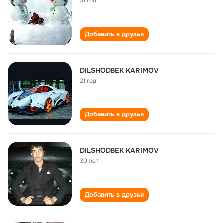
31 год
Добавить в друзья
DILSHODBEK KARIMOV
21 год
Добавить в друзья
DILSHODBEK KARIMOV
30 лет
Добавить в друзья