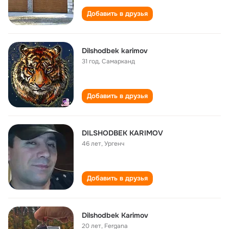
Добавить в друзья
Dilshodbek karimov
31 год
,
Самарканд
Добавить в друзья
DILSHODBEK KARIMOV
46 лет
,
Ургенч
Добавить в друзья
Dilshodbek Karimov
20 лет
,
Fergana