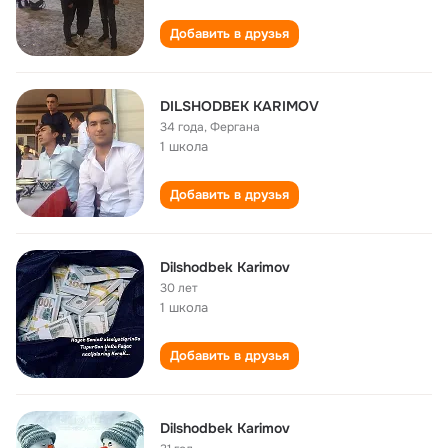
Добавить в друзья
DILSHODBEK KARIMOV
34 года
,
Фергана
1 школа
Добавить в друзья
Dilshodbek Karimov
30 лет
1 школа
Добавить в друзья
Dilshodbek Karimov