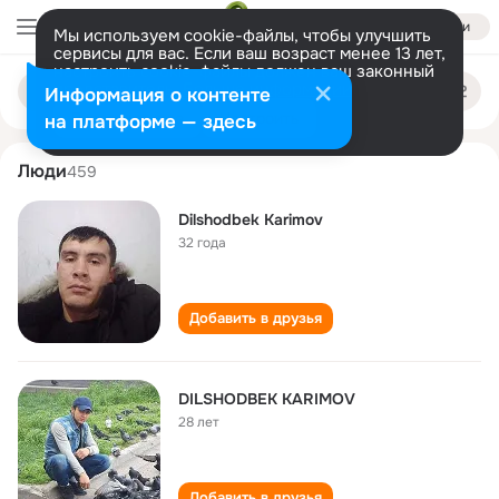
Войти
Мы используем cookie-файлы, чтобы улучшить
сервисы для вас. Если ваш возраст менее 13 лет,
настроить cookie-файлы должен ваш законный
dilshodbek karimov
Поиск
представитель.
Больше информации
Информация о контенте
по
людям
Разрешить все
Настроить
на платформе — здесь
Люди
459
Dilshodbek Karimov
32 года
Добавить в друзья
DILSHODBEK KARIMOV
28 лет
Добавить в друзья