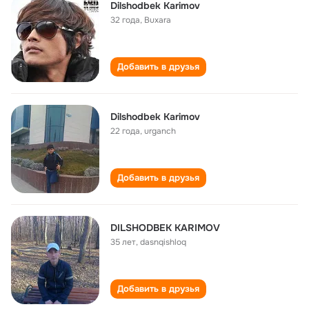
Dilshodbek Karimov
32 года
,
Buxara
Добавить в друзья
Dilshodbek Karimov
22 года
,
urganch
Добавить в друзья
DILSHODBEK KARIMOV
35 лет
,
dasnqishloq
Добавить в друзья