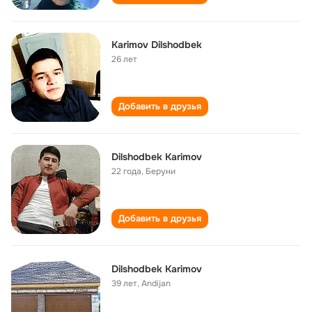
Karimov Dilshodbek
26 лет
Добавить в друзья
Dilshodbek Karimov
22 года
,
Беруни
Добавить в друзья
Dilshodbek Karimov
39 лет
,
Andijan