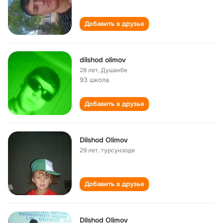
Добавить в друзья
dilshod olimov
28 лет
,
Душанбе
93 школа
Добавить в друзья
Dilshod Olimov
29 лет
,
турсунзоде
Добавить в друзья
Dilshod Olimov