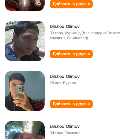
Добавить в друзья
Dilshod Olimov
33 года
,
Худжанд (Александрия Эсхата,
Ходжент, Ленинабад)
Добавить в друзья
Dilshod Olimov
25 лет
,
Бухара
Добавить в друзья
Dilshod Olimov
34 года
,
Ташкент