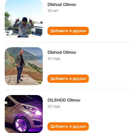
Dilshod Olimov
26 лет
Добавить в друзья
Dilshod Olimov
32 года
Добавить в друзья
DILSHOD Olimov
32 года
Добавить в друзья