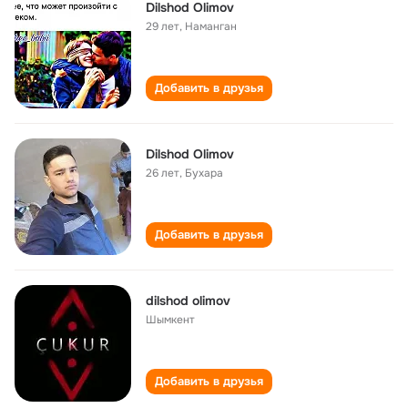
Dilshod Olimov
29 лет
,
Наманган
Добавить в друзья
Dilshod Olimov
26 лет
,
Бухара
Добавить в друзья
dilshod olimov
Шымкент
Добавить в друзья