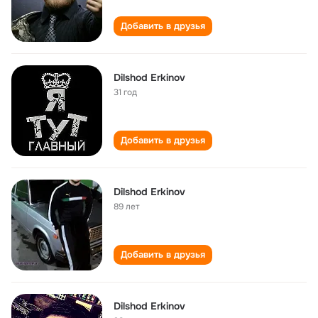
Добавить в друзья
Dilshod Erkinov
31 год
Добавить в друзья
Dilshod Erkinov
89 лет
Добавить в друзья
Dilshod Erkinov