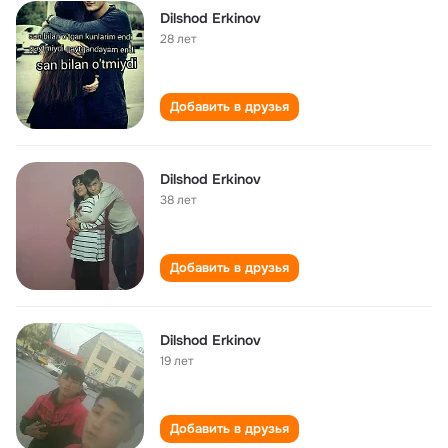
Dilshod Erkinov
28 лет
Добавить в друзья
Dilshod Erkinov
38 лет
Добавить в друзья
Dilshod Erkinov
19 лет
Добавить в друзья