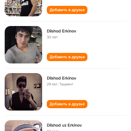
Добавить в друзья
Dilshod Erkinov
30 лет
Добавить в друзья
Dilshod Erkinov
29 лет
,
Ташкент
Добавить в друзья
Dilshod uz Erkinov