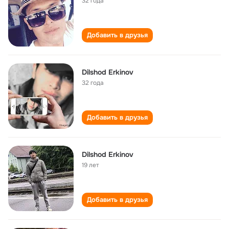
32 года
Добавить в друзья
Dilshod Erkinov
32 года
Добавить в друзья
Dilshod Erkinov
19 лет
Добавить в друзья