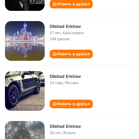
Добавить в друзья
Dilshod Erkinov
27 лет
,
Красноярск
144 школа
Добавить в друзья
Dilshod Erkinov
33 года
,
Москва
Добавить в друзья
Dilshod Erkinov
30 лет
,
Buxara