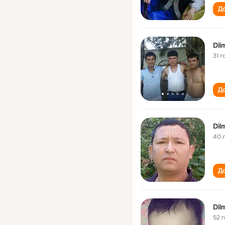
До
Dil
31 г
До
Dil
40 
До
Dil
52 