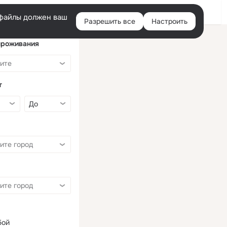
Войти
e-файлы должен ваш
Разрешить все
Настроить
Правая
колонка
проживания
т
бой