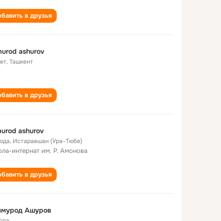
бавить в друзья
murod ashurov
лет
,
Ташкент
бавить в друзья
murod ashurov
года
,
Истаравшан (Ура-Тюбе)
ла-интернат им. Р. Амонова
бавить в друзья
лмурод Ашуров
года