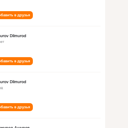
бавить в друзья
urov Dilmurod
лет
бавить в друзья
urov Dilmurod
од
бавить в друзья
лмурод Ашуров