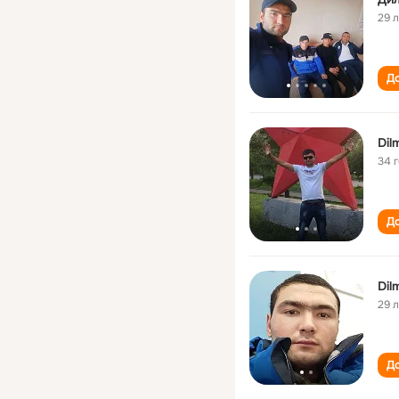
29 
До
Dil
34 
До
Dil
29 
До