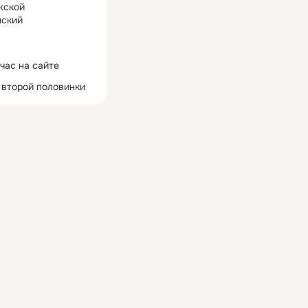
жской
ский
час на сайте
 второй половинки