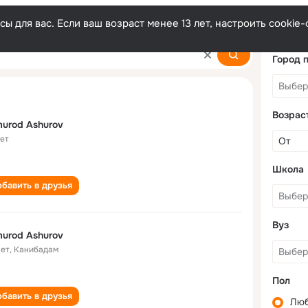
ы для вас. Если ваш возраст менее 13 лет, настроить cooki
v
Город 
Возрас
murod Ashurov
лет
Школа
бавить в друзья
Вуз
murod Ashurov
лет
,
Канибадам
Пол
бавить в друзья
Лю