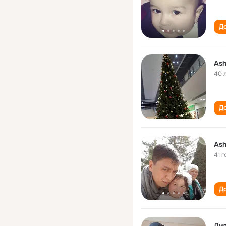
До
Ash
40 
До
Ash
41 г
До
Ди