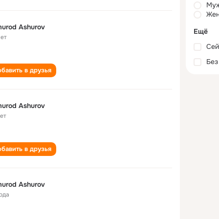
Му
Жен
murod Ashurov
Ещё
лет
Сей
Без
бавить в друзья
murod Ashurov
лет
бавить в друзья
murod Ashurov
года