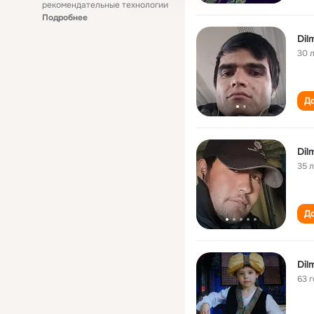
рекомендательные технологии
Подробнее
Dil
30 
До
Dil
35 
До
Dil
63 