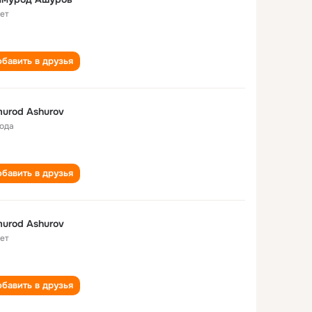
лет
бавить в друзья
murod Ashurov
года
бавить в друзья
murod Ashurov
лет
бавить в друзья