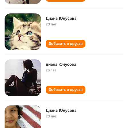
Диана Юнусова
20 лет
Добавить в друзья
диана Юнусова
26 лет
Добавить в друзья
Диана Юнусова
20 лет