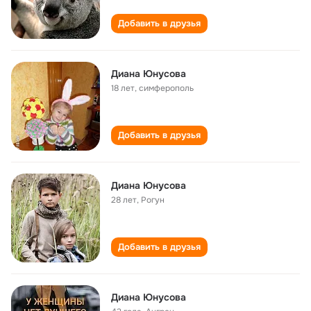
Добавить в друзья
Диана Юнусова
18 лет
,
симферополь
Добавить в друзья
Диана Юнусова
28 лет
,
Рогун
Добавить в друзья
Диана Юнусова