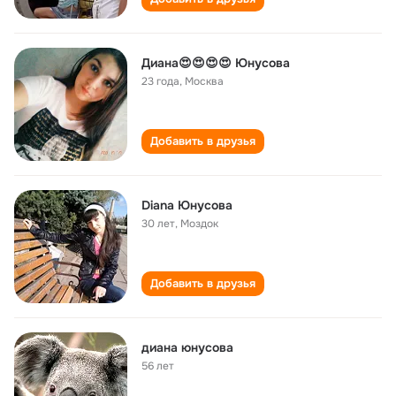
Диана😍😍😍😍 Юнусова
23 года
,
Москва
Добавить в друзья
Diana Юнусова
30 лет
,
Моздок
Добавить в друзья
диана юнусова
56 лет