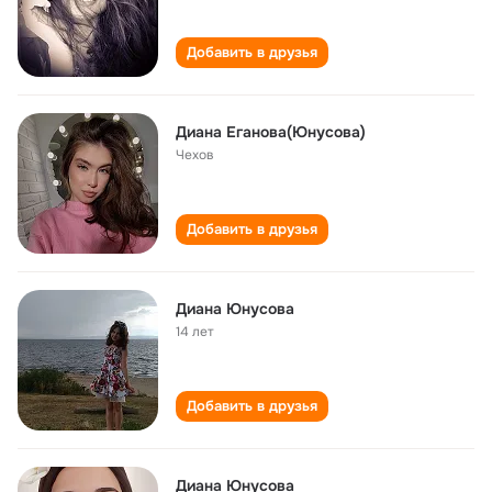
Добавить в друзья
Диана Еганова(Юнусова)
Чехов
Добавить в друзья
Диана Юнусова
14 лет
Добавить в друзья
Диана Юнусова