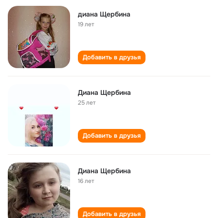
диана Щербина
19 лет
Добавить в друзья
Диана Щербина
25 лет
Добавить в друзья
Диана Щербина
16 лет
Добавить в друзья