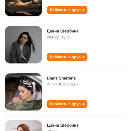
Добавить в друзья
Диана Щербина
24 года
,
Тула
Добавить в друзья
Diana Sherbina
27 лет
,
Краснодар
Добавить в друзья
Диана Щербина