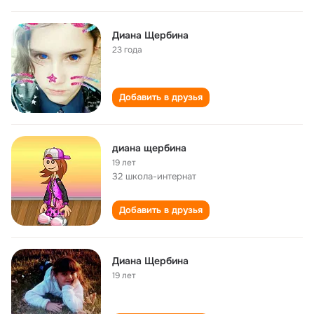
Диана Щербина
23 года
Добавить в друзья
диана щербина
19 лет
32 школа-интернат
Добавить в друзья
Диана Щербина
19 лет