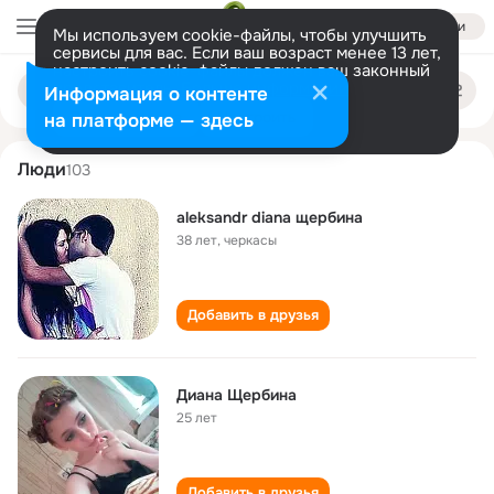
Войти
Мы используем cookie-файлы, чтобы улучшить
сервисы для вас. Если ваш возраст менее 13 лет,
настроить cookie-файлы должен ваш законный
diana scherbina
Поиск
представитель.
Больше информации
Информация о контенте
по
людям
Разрешить все
Настроить
на платформе — здесь
Люди
103
aleksandr diаna щербина
38 лет
,
черкасы
Добавить в друзья
Диана Щербина
25 лет
Добавить в друзья