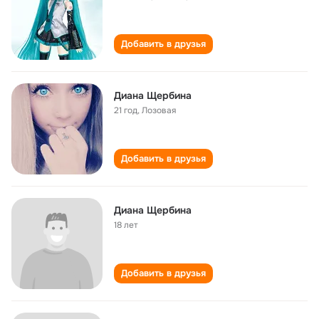
Добавить в друзья
Диана Щербина
21 год
,
Лозовая
Добавить в друзья
Диана Щербина
18 лет
Добавить в друзья