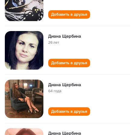
Добавить в друзья
Диана Щербина
26 лет
Добавить в друзья
Диана Щербина
64 года
Добавить в друзья
Диана Щербина