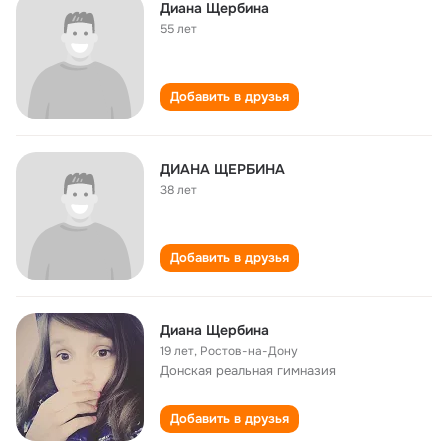
Диана Щербина
55 лет
Добавить в друзья
ДИАНА ЩЕРБИНА
38 лет
Добавить в друзья
Диана Щербина
19 лет
,
Ростов-на-Дону
Донская реальная гимназия
Добавить в друзья