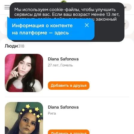
Войти
Мы используем cookie-файлы, чтобы улучшить
сервисы для вас. Если ваш возраст менее 13 лет,
настроить cookie-файлы должен ваш законный
diana safonova
Поиск
представитель.
Больше информации
Информация о контенте
по
людям
Разрешить все
Настроить
на платформе — здесь
Люди
318
Diana Safonova
27 лет
,
Гомель
Добавить в друзья
Diana Safonova
Рига
Добавить в друзья