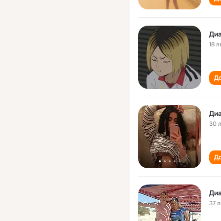
Ди
18 л
До
Ди
30 
До
Ди
37 л