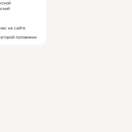
жской
ский
час на сайте
 второй половинки