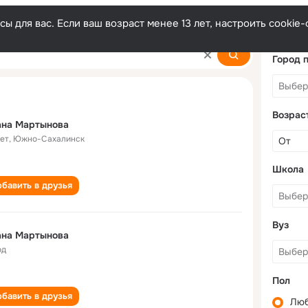
ы для вас. Если ваш возраст менее 13 лет, настроить cooki
a
Город 
Возрас
ана Мартынова
лет
,
Южно-Сахалинск
Школа
бавить в друзья
Вуз
ана Мартынова
од
Пол
бавить в друзья
Лю