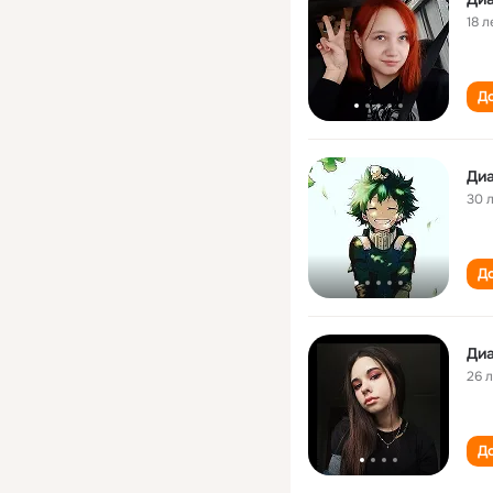
18 л
До
Ди
30 
До
Ди
26 
До