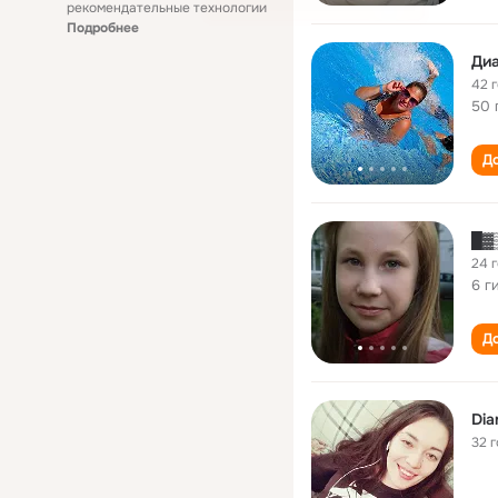
рекомендательные технологии
Подробнее
Ди
42 
50 
До
█▓
24 
6 г
До
Dia
32 