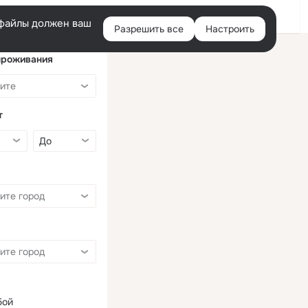
Войти
e-файлы должен ваш
Разрешить все
Настроить
Правая
колонка
проживания
т
бой