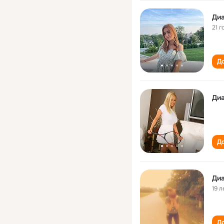
Ди
21 г
До
Ди
До
Ди
19 л
До