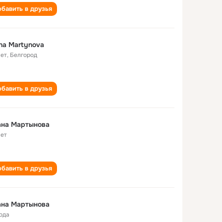
бавить в друзья
na Martynova
лет
,
Белгород
бавить в друзья
ана Мартынова
лет
бавить в друзья
ана Мартынова
года