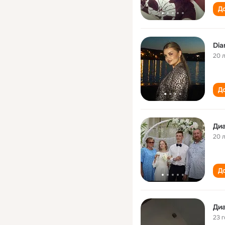
До
Dia
20 
До
Ди
20 
До
Ди
23 