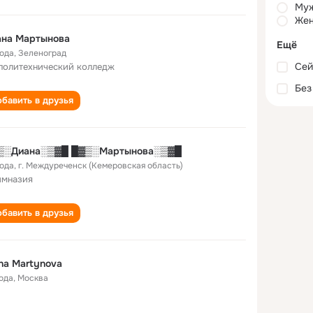
Му
Жен
ана Мартынова
Ещё
года
,
Зеленоград
Сей
политехнический колледж
Без
бавить в друзья
▒░Диана░▒▓█ █▓▒░Мартынова░▒▓█
года
,
г. Междуреченск (Кемеровская область)
имназия
бавить в друзья
na Martynova
года
,
Москва