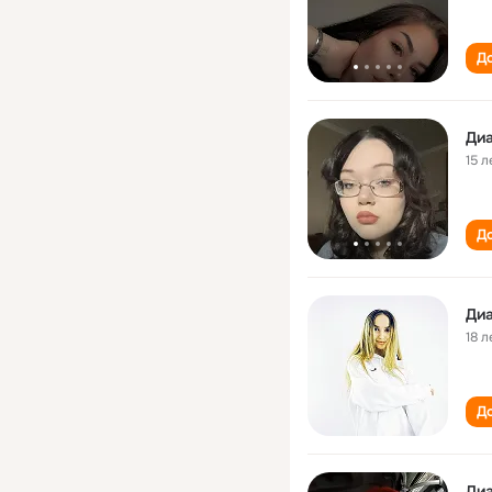
До
Ди
15 л
До
Ди
18 л
До
Ди