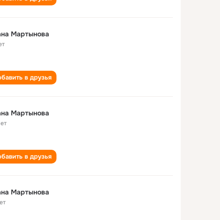
ана Мартынова
ет
бавить в друзья
ана Мартынова
лет
бавить в друзья
ана Мартынова
ет