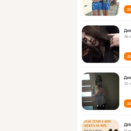
До
Ди
36 
До
Ди
32 
До
ДИ
15 л