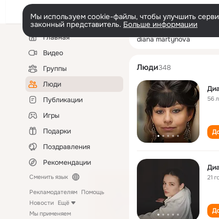
Мы используем cookie-файлы, чтобы улучшить сервис
законный представитель.
Больше информации
Левая
Поиск
Главная
diana martynov
колонка
по
людям
Видео
Люди
348
Группы
Люди
Ди
56 
Публикации
Игры
Подарки
До
Поздравления
Рекомендации
Ди
Сменить язык
21 г
Рекламодателям
Помощь
Новости
Ещё
До
Мы применяем