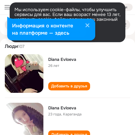
Войти
Мы используем cookie-файлы, чтобы улучшить
сервисы для вас. Если ваш возраст менее 13 лет,
настроить cookie-файлы должен ваш законный
diana evloeva
Поиск
представитель.
Больше информации
Информация о контенте
по
людям
Разрешить все
Настроить
на платформе — здесь
Люди
107
Diana Evloeva
26 лет
Добавить в друзья
Diana Evloeva
23 года
,
Караганда
Добавить в друзья