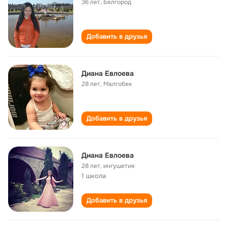
36 лет
,
Белгород
Добавить в друзья
Диана Евлоева
28 лет
,
Малгобек
Добавить в друзья
Диана Евлоева
28 лет
,
ингушетия
1 школа
Добавить в друзья