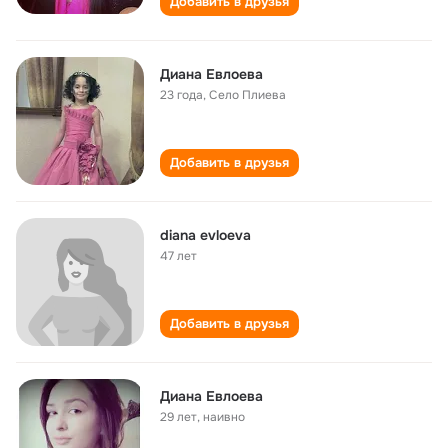
Добавить в друзья
Диана Евлоева
23 года
,
Село Плиева
Добавить в друзья
diana evloeva
47 лет
Добавить в друзья
Диана Евлоева
29 лет
,
наивно