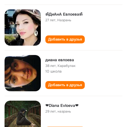
ॐДиАнА Евлоеваॐ
27 лет
,
Назрань
Добавить в друзья
диaнa eвлоeвa
38 лет
,
Кaрaбулaк
10 школа
Добавить в друзья
❤Diana Evloeva❤
29 лет
,
назрань