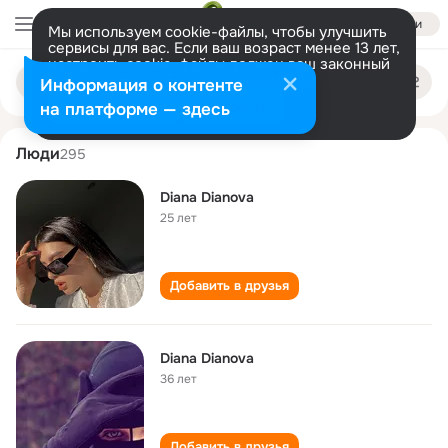
Войти
Мы используем cookie-файлы, чтобы улучшить
сервисы для вас. Если ваш возраст менее 13 лет,
настроить cookie-файлы должен ваш законный
diana dianova
Поиск
представитель.
Больше информации
Информация о контенте
по
людям
Разрешить все
Настроить
на платформе — здесь
Люди
295
Diana Dianova
25 лет
Добавить в друзья
Diana Dianova
36 лет
Добавить в друзья