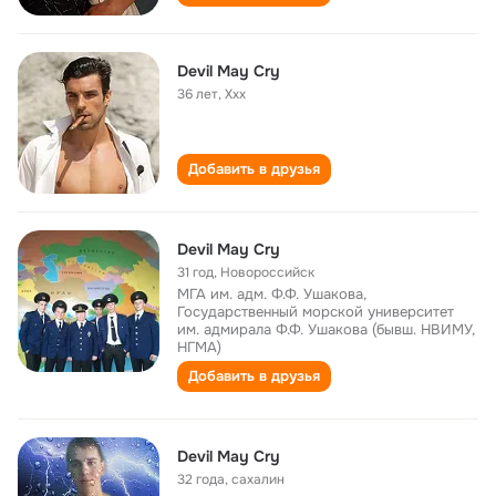
Devil May Cry
36 лет
,
Xxx
Добавить в друзья
Devil May Cry
31 год
,
Новороссийск
МГА им. адм. Ф.Ф. Ушакова,
Государственный морской университет
им. адмирала Ф.Ф. Ушакова (бывш. НВИМУ,
НГМА)
Добавить в друзья
Dеvil May Cry
32 года
,
сахалин