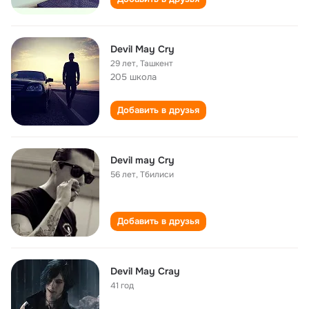
Devil May Cry
29 лет
,
Ташкент
205 школа
Добавить в друзья
Devil may Cry
56 лет
,
Тбилиси
Добавить в друзья
Devil May Cray
41 год