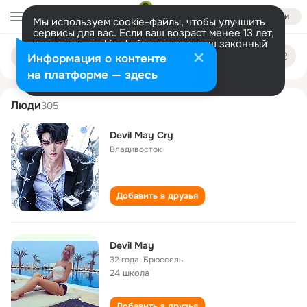
Войти
Мы используем cookie-файлы, чтобы улучшить
сервисы для вас. Если ваш возраст менее 13 лет,
настроить cookie-файлы должен ваш законный
devil may
Поиск
представитель.
Больше информации
Информация о контенте
по
людям
Разрешить все
Настроить
на платформе — здесь
Люди
305
Devil May Cry
Владивосток
Добавить в друзья
Devil May
32 года
,
Брюссель
24 школа
Добавить в друзья