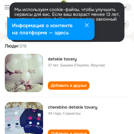
Войти
Мы используем cookie-файлы, чтобы улучшить
сервисы для вас. Если ваш возраст менее 13 лет,
настроить cookie-файлы должен ваш законный
detskie tovary
Поиск
представитель.
Больше информации
Информация о контенте
по
людям
Разрешить все
Настроить
на платформе — здесь
Люди
1378
detskie tovary
37 лет
,
Бишкек (Пишпек, Фрунзе)
Добавить в друзья
cherebino detskie tovary
34 года
,
Сарыагаш
Добавить в друзья