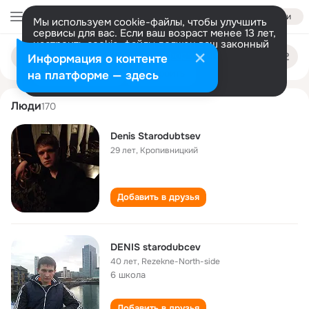
Войти
Мы используем cookie-файлы, чтобы улучшить
сервисы для вас. Если ваш возраст менее 13 лет,
настроить cookie-файлы должен ваш законный
denis starodubtsev
Поиск
представитель.
Больше информации
Информация о контенте
по
людям
Разрешить все
Настроить
на платформе — здесь
Люди
170
Denis Starodubtsev
29 лет
,
Кропивницкий
Добавить в друзья
DENIS starodubcev
40 лет
,
Rezekne-North-side
6 школа
Добавить в друзья