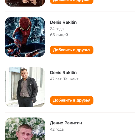
Denis Rakitin
24 года
66 лицей
Добавить в друзья
Denis Rakitin
47 лет
,
Ташкент
Добавить в друзья
Денис Ракитин
42 года