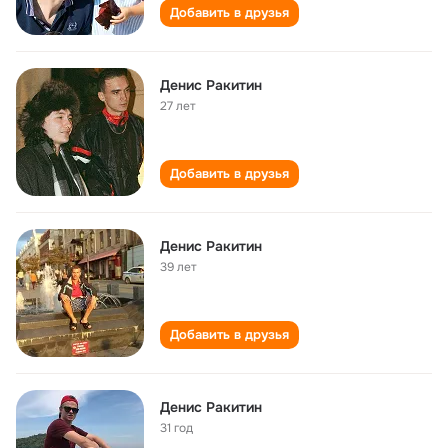
Добавить в друзья
Денис Ракитин
27 лет
Добавить в друзья
Денис Ракитин
39 лет
Добавить в друзья
Денис Ракитин
31 год