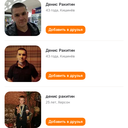
Денис Ракитин
43 года
,
Кишинёв
Добавить в друзья
Денис Ракитин
43 года
,
Кишинёв
Добавить в друзья
денис ракитин
25 лет
,
Херсон
Добавить в друзья