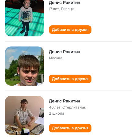
Денис Ракитин
17 лет
,
Липецк
Добавить в друзья
Денис Ракитин
Москва
Добавить в друзья
Денис Ракитин
46 лет
,
Стерлитамак
2 школа
Добавить в друзья